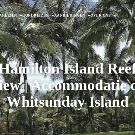
AREIZEN
RONDREIZEN
AANBIEDINGEN
OVER ONS
Hamilton Island Ree
iew | Accommodatie 
Whitsunday Island