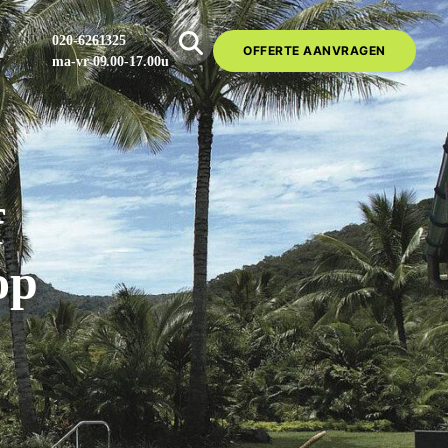
020-6261325
OFFERTE AANVRAGEN
ma-vr 09.00-17.00u
f
op