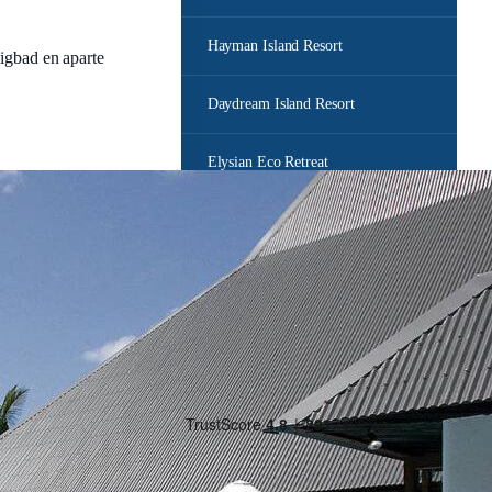
Hayman Island Resort
ligbad en aparte
Daydream Island Resort
Elysian Eco Retreat
Bel ons
Stuur een e-mail
Offerte aanvragen