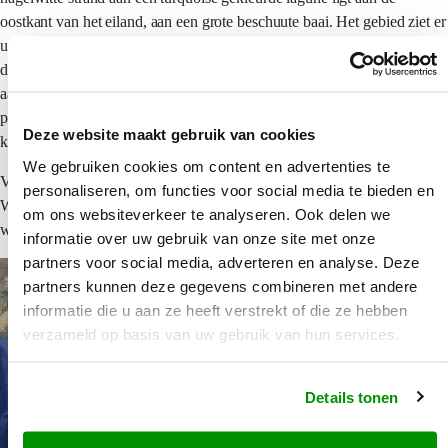
oostkant van het eiland, aan een grote beschuute baai. Het gebied ziet er
uit als een droomeiland in de Stille Zuidzee. U kunt goed snorkelen in
de lagune, u ziet er veel gekleurde vissen. In de baai liggen vaak een
aantal jachten voor anker. Whitehaven Beach is te bereiken per boot,
per helicopter of per watervliegtuig. Maar als u op het eiland kampeert
Deze website maakt gebruik van cookies
kunt u er ook gewoon heenlopen.
We gebruiken cookies om content en advertenties te
Vanuit Airlie Beach worden verschillende zeiltrips aangeboden naar de
personaliseren, om functies voor social media te bieden en
Whitsunday Islands, waarbij over het algemeen ook Whitehaven Beach
om ons websiteverkeer te analyseren. Ook delen we
wordt aangedaan.
informatie over uw gebruik van onze site met onze
partners voor social media, adverteren en analyse. Deze
partners kunnen deze gegevens combineren met andere
informatie die u aan ze heeft verstrekt of die ze hebben
verzameld op basis van uw gebruik van hun services.
Details tonen