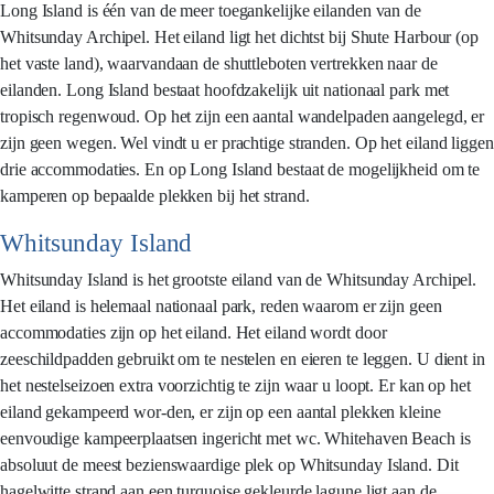
Long Island is één van de meer toegankelijke eilanden van de
Whitsunday Archipel. Het eiland ligt het dichtst bij Shute Harbour (op
het vaste land), waarvandaan de shuttleboten vertrekken naar de
eilanden. Long Island bestaat hoofdzakelijk uit nationaal park met
tropisch regenwoud. Op het zijn een aantal wandelpaden aangelegd, er
zijn geen wegen. Wel vindt u er prachtige stranden. Op het eiland liggen
drie accommodaties. En op Long Island bestaat de mogelijkheid om te
kamperen op bepaalde plekken bij het strand.
Whitsunday Island
Whitsunday Island is het grootste eiland van de Whitsunday Archipel.
Het eiland is helemaal nationaal park, reden waarom er zijn geen
accommodaties zijn op het eiland. Het eiland wordt door
zeeschildpadden gebruikt om te nestelen en eieren te leggen. U dient in
het nestelseizoen extra voorzichtig te zijn waar u loopt. Er kan op het
eiland gekampeerd wor-den, er zijn op een aantal plekken kleine
eenvoudige kampeerplaatsen ingericht met wc. Whitehaven Beach is
absoluut de meest bezienswaardige plek op Whitsunday Island. Dit
hagelwitte strand aan een turquoise gekleurde lagune ligt aan de