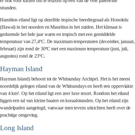
er ook voor kiezen om te relaxen op één van de vele parelwitte
stranden.
Hamilton eiland ligt op dezelfde tropische breedtegraad als Honolulu
(Hawaï) in het noorden en Mauritius in het zuiden. Het klimaat is
gedurende het hele jaar warm en tropisch met een gemiddelde
temperatuur van 27,4ºC. De maximum temperaturen (december, januari,
februari) zijn rond de 30ºC met een maximum temperatuur (juni, juli,
augustus) rond de 23ºC.
Hayman Island
Hayman Island) behoort tot de Whitsunday Archipel. Het is het meest
noordelijk gelegen eiland van de Whitsundays en heeft een oppervlakte
van 4 km². Op het eiland ligt een zeer luxe resort. Rondom het eiland
liggen een tal van kleine baaien en koraalstranden. Op het eiland zijn
wandelpaden aangelegd, vanwaar men tevens uitzichten heeft over de
prachtige omgeving.
Long Island