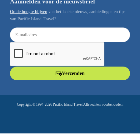
Aanmelden voor de nieuwsbrief
Op de hoogte blijven
van het laatste nieuws, aanbiedingen en tips
van Pacific Island Travel?
E
-
m
a
i
l
Verzenden
a
d
r
e
Copyright © 1994-2026 Pacific Island Travel Alle rechten voorbehouden.
s