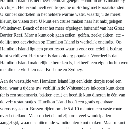
Hamilton Island is het meest centraal gelegen eiland in de Whitsunday
Archipel. Het eiland heeft een tropische uitstraling met koraalstranden.
U kunt er snorkelen in het heldere warme water, waarbij u de meest
kleurrijke vissen ziet. U kunt een cruise maken naar het nabijgelegen
Whitehaven Beach of naar het meer afgelegen buitenrif van het Great
Barrier Reef. Maar u kunt ook gaan zeilen, golfen, zeekajakken, etc –
de lijst met activiteiten op Hamilton Island is werkelijk oneindig. Op
Hamilton Island ligt een groot resort waar u voor een redelijk bedrag
kunt verblijven. Het resort is dan ook erg populair. Voordeel is dat
Hamilton Island makkelijk te bereiken is, het heeft een eigen luchthaven
met directe vluchten naar Brisbane en Sydney.
Aan de westzijde van Hamilton Island ligt een klein dorpje rond een
baai, waar u tijdens uw verblijf in de Whitsundays inkopen kunt doen
(er is een supermarkt, bakker, etc..) en heerlijk kunt dineren in één van
de vele restaurantjes. Hamilton Island heeft een gratis openbaar
vervoersysteem. Bussen rijden om de 5 à 10 minuten een vaste route
over het eiland. Maar op het eiland zijn ook veel wandelpaden
aangelegd, waar u schitterende wandtochten kunt maken. Maar u kunt