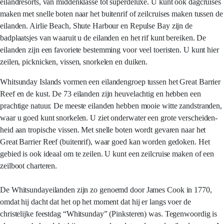
eilandresorts, van middenklasse tot superdeluxe. U kunt ook dagcruises
maken met snelle boten naar het buitenrif of zeilcruises maken tussen de
eilanden. Airlie Beach, Shute Harbour en Repulse Bay zijn de
badplaatsjes van waaruit u de eilanden en het rif kunt bereiken. De
eilanden zijn een favoriete bestemming voor veel toeristen. U kunt hier
zeilen, picknicken, vissen, snorkelen en duiken.
Whitsunday Islands vormen een eilandengroep tussen het Great Barrier
Reef en de kust. De 73 eilanden zijn heuvelachtig en hebben een
prachtige natuur. De meeste eilanden hebben mooie witte zandstranden,
waar u goed kunt snorkelen. U ziet onderwater een grote verscheiden-
heid aan tropische vissen. Met snelle boten wordt gevaren naar het
Great Barrier Reef (buitenrif), waar goed kan worden gedoken. Het
gebied is ook ideaal om te zeilen. U kunt een zeilcruise maken of een
zeilboot charteren.
De Whitsundayeilanden zijn zo genoemd door James Cook in 1770,
omdat hij dacht dat het op het moment dat hij er langs voer de
christelijke feestdag “Whitsunday” (Pinksteren) was. Tegenwoordig is