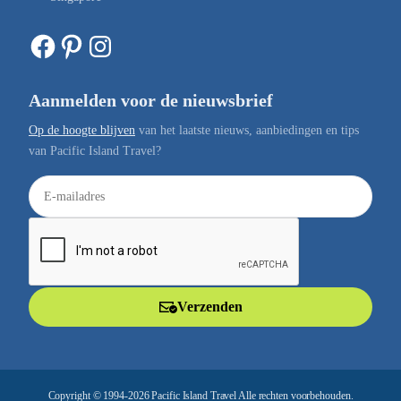
Facebook
Pinterest
Instagram
Aanmelden voor de nieuwsbrief
Op de hoogte blijven
van het laatste nieuws, aanbiedingen en tips
van Pacific Island Travel?
E
-
m
a
i
l
Verzenden
a
d
r
e
Copyright © 1994-2026 Pacific Island Travel Alle rechten voorbehouden.
s