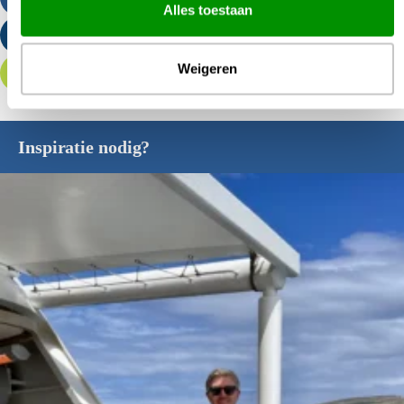
Alles toestaan
Stuur een e-mail
Weigeren
Offerte aanvragen
Inspiratie nodig?