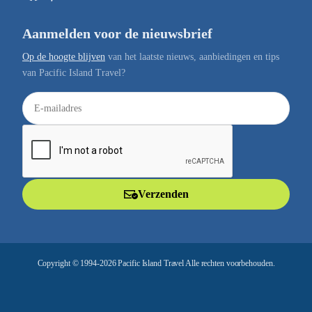
Aanmelden voor de nieuwsbrief
Op de hoogte blijven
van het laatste nieuws, aanbiedingen en tips
van Pacific Island Travel?
E
-
m
a
i
l
Verzenden
a
d
r
e
Copyright © 1994-2026 Pacific Island Travel Alle rechten voorbehouden.
s