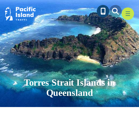
Ga
naar
de
inhoud
Torres Strait Islands in
Queensland