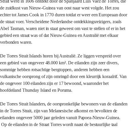
Strait werd in 1606 ontdekt door de Spanjaard Luis Vaéz de Torres, die
de zuidkust van Nieuw-Guinea van oost naar west volgde. Het zou
echter tot James Cook in 1770 duren totdat er weer een Europeaan door
de straat voer. Verscheidene Nederlandse ontdekkingsreizigers, zoals
Abel Tasman, waren niet in staat geweest om vast te stellen of er in het
gebied een straat was of dat Nieuw-Guinea en Australië met elkaar
verbonden waren.
De Torres Strait Islands horen bij Australië. Ze liggen verspreid over
een gebied van ongeveer 48.000 km². De eilanden zijn zeer divers‚
sommige hebben rotsachtige bergtoppen‚ anderen hebben een
vulkanische oorsprong of zijn omringd door een kleurrijk koraalrif. Van
de ongeveer 100 eilanden zijn er 17 bewoond, waaronder het
hoofdeiland Thursday Island en Poruma.
De Torres Strait Islanders, de oorspronkelijke bewoners van de eilanden
in de Torres Strait, zijn van Melanesische afkomst en bevolkten de
eilanden ongeveer 5000 jaar geleden vanuit Papoea-Nieuw-Guinea.
Op de eilanden in de Straat Torres wordt naast de bestuurlijke taal