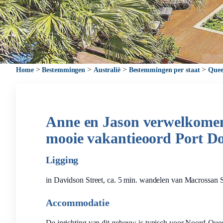
>
>
>
>
Home
Bestemmingen
Australië
Bestemmingen per staat
Quee
Anne en Jason verwelkomen 
mooie vakantieoord Port Do
Ligging
in Davidson Street, ca. 5 min. wandelen van Macrossan St
Accommodatie
De inrichting van dit gebouw is typisch voor Noord-Que