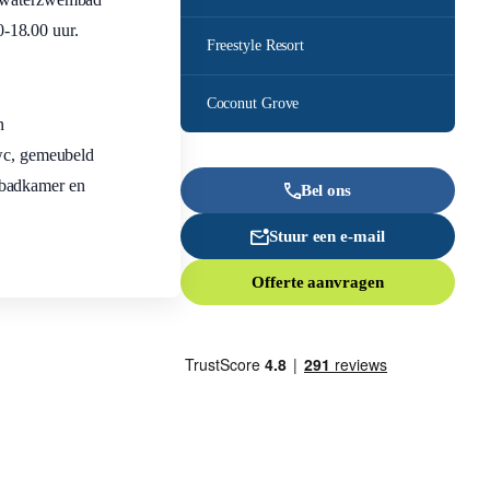
-18.00 uur.
Freestyle Resort
Coconut Grove
n
/wc, gemeubeld
 badkamer en
Bel ons
Stuur een e-mail
Offerte aanvragen