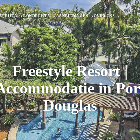
AREIZEN
RONDREIZEN
AANBIEDINGEN
OVER ONS
Freestyle Resort |
Accommodatie in Por
Douglas