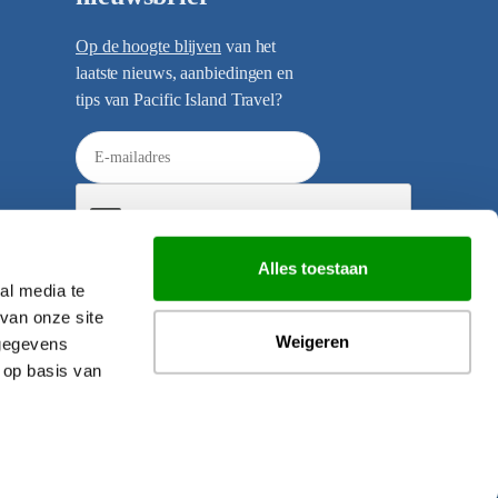
Op de hoogte blijven
van het
laatste nieuws, aanbiedingen en
tips van Pacific Island Travel?
E
-
m
a
i
Alles toestaan
l
al media te
Verzenden
a
van onze site
d
Weigeren
 gegevens
r
 op basis van
e
s