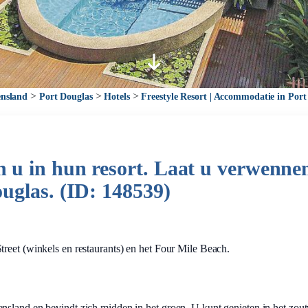
>
>
>
nsland
Port Douglas
Hotels
Freestyle Resort | Accommodatie in Port
u in hun resort. Laat u verwennen
uglas. (ID: 148539)
reet (winkels en restaurants) en het Four Mile Beach.
ensland en bevindt zich midden in het groen. U kunt genieten in het z