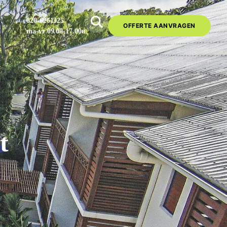
020-6261325
OFFERTE AANVRAGEN
ma-vr 09.00-17.00u
t