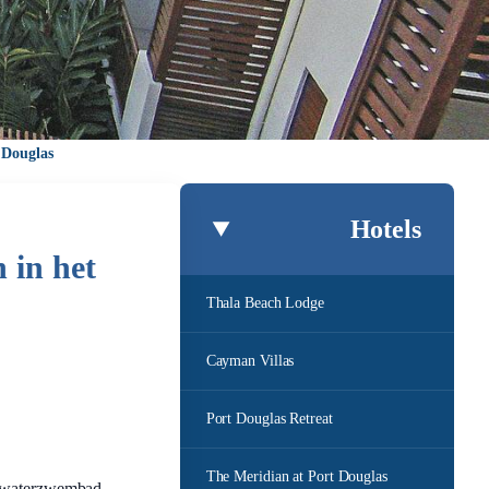
 Douglas
Hotels
 in het
Thala Beach Lodge
Cayman Villas
Port Douglas Retreat
The Meridian at Port Douglas
outwaterzwembad