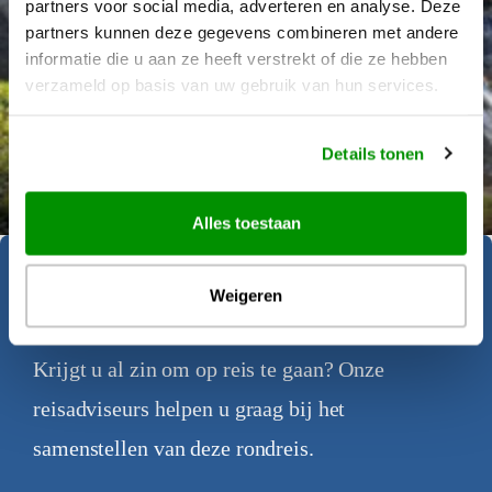
partners voor social media, adverteren en analyse. Deze
partners kunnen deze gegevens combineren met andere
informatie die u aan ze heeft verstrekt of die ze hebben
verzameld op basis van uw gebruik van hun services.
Details tonen
Déanne Wetzels
Alles toestaan
Geïnspireerd geraakt?
Weigeren
Krijgt u al zin om op reis te gaan? Onze
reisadviseurs helpen u graag bij het
samenstellen van deze rondreis.