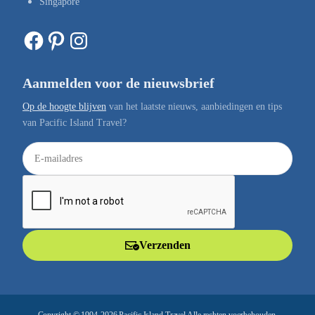
Singapore
Facebook
Pinterest
Instagram
Aanmelden voor de nieuwsbrief
Op de hoogte blijven
van het laatste nieuws, aanbiedingen en tips
van Pacific Island Travel?
E
-
m
a
i
l
Verzenden
a
d
r
e