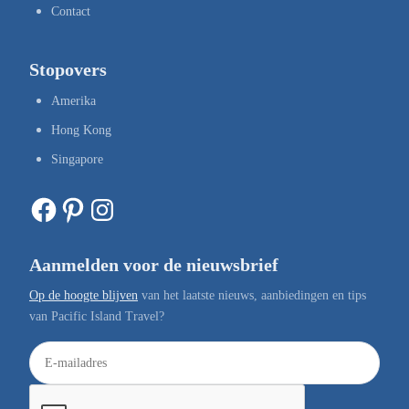
Contact
Stopovers
Amerika
Hong Kong
Singapore
Facebook
Pinterest
Instagram
Aanmelden voor de nieuwsbrief
Op de hoogte blijven
van het laatste nieuws, aanbiedingen en tips
van Pacific Island Travel?
E
-
m