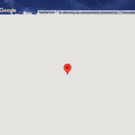
Sneltoetsen
De afbeelding kan auteursrechtelijk beschermd zijn
Voorwaard