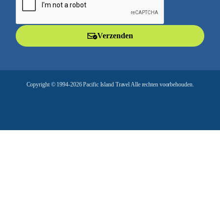
a
i
l
Verzenden
a
d
r
e
Copyright © 1994-2026 Pacific Island Travel Alle rechten voorbehouden.
s