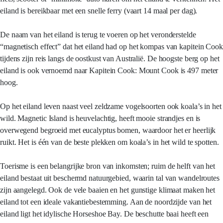
eiland is bereikbaar met een snelle ferry (vaart 14 maal per dag).
De naam van het eiland is terug te voeren op het veronderstelde
“magnetisch effect” dat het eiland had op het kompas van kapitein Cook
tijdens zijn reis langs de oostkust van Australië. De hoogste berg op het
eiland is ook vernoemd naar Kapitein Cook: Mount Cook is 497 meter
hoog.
Op het eiland leven naast veel zeldzame vogelsoorten ook koala’s in het
wild. Magnetic Island is heuvelachtig, heeft mooie strandjes en is
overwegend begroeid met eucalyptus bomen, waardoor het er heerlijk
ruikt. Het is één van de beste plekken om koala’s in het wild te spotten.
Toerisme is een belangrijke bron van inkomsten; ruim de helft van het
eiland bestaat uit beschermd natuurgebied, waarin tal van wandelroutes
zijn aangelegd. Ook de vele baaien en het gunstige klimaat maken het
eiland tot een ideale vakantiebestemming. Aan de noordzijde van het
eiland ligt het idylische Horseshoe Bay. De beschutte baai heeft een