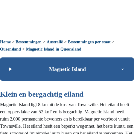
>
>
>
>
Home
Bestemmingen
Australië
Bestemmingen per staat
>
Queensland
Magnetic Island in Queensland
Magnetic Island
Klein en bergachtig eiland
Magnetic Island ligt 8 km uit de kust van Townsville. Het eiland heeft
een oppervlakte van 52 km² en is bergachtig. Magnetic Island heeft
ruim 2.000 permanente bewoners en is bereikbaar per veerboot vanuit
Townsville. Het eiland heeft een beperkt wegennet, het beste kunt u een
fiets, scooter of ‘minimoke’ auto huren om het eiland te verkennen. Het