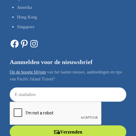
Amerika
Hong Kong
Singapore
Facebook
Pinterest
Instagram
Aanmelden voor de nieuwsbrief
Op de hoogte blijven
van het laatste nieuws, aanbiedingen en tips
van Pacific Island Travel?
E
-
m
a
i
l
Verzenden
a