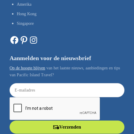
Amerika
Hong Kong
Singapore
Facebook
Pinterest
Instagram
Aanmelden voor de nieuwsbrief
Op de hoogte blijven
van het laatste nieuws, aanbiedingen en tips
van Pacific Island Travel?
E
-
m
a
i
l
Verzenden
a