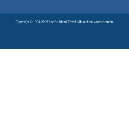
d
r
e
Copyright © 1994-2026 Pacific Island Travel Alle rechten voorbehouden.
s