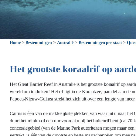
>
>
>
>
Home
Bestemmingen
Australië
Bestemmingen per staat
Quee
Het grootste koraalrif op aard
Het Great Barrier Reef in Australië is het grootste koraalrif op aar
wereld om te duiken! Het rif ligt in de Koraalzee, parallel aan de 
Papoea-Nieuw-Guinea strekt het zich uit over een lengte van meer da
Cairns is één van de makkelijkste plekken van waar uit u naar het Gr
duurt het minimaal een uur voordat u bij het buitenrif bent (ca. 70
concessiegebied (van de Marine Park autoriteiten mogen maar een be
vertrekt, is één van de grootste en beste maatschappijen om mee naa