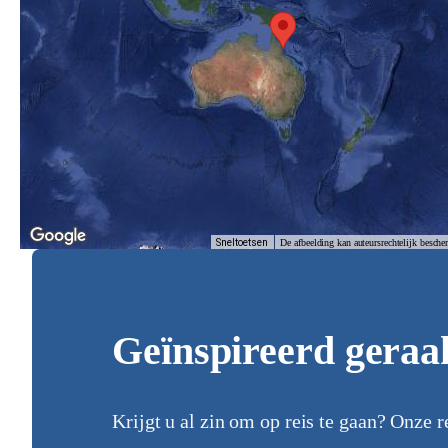
Sneltoetsen
De afbeelding kan auteursrechtelijk besche
Geïnspireerd geraa
Krijgt u al zin om op reis te gaan? Onze r