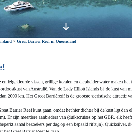
>
nsland
Great Barrier Reef in Queensland
e!
de en felgekleurde vissen, grillige koralen en diephelder water maken het t
noordoostkust van Australië. Van de Lady Elliott Islands bij de kust van
n 2000 km. Het Groot Barrièrerif is de grootste toeristische attractie va
eat Barrier Reef kunt gaan, omdat het hier dichter bij de kust ligt dan e
 km). Er zijn meerdere aanbieders van (duik)cruises op het GBR, elk heeft
perkt aantal bezoekers per dag op een bepaald rif zijn). Quicksilver, d
r het Great Barrier Reef te gaan.