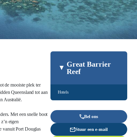
Great Barrier
Reef
ot de mooiste plek ter
 midden Queensland tot aan
Hotels
n Australië.
lders. Met een snelle boot
Bel ons
 z’n eigen
ie vanuit Port Douglas
Stuur een e-mail