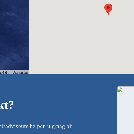
rmd zijn
Voorwaarden
kt?
eisadviseurs helpen u graag bij