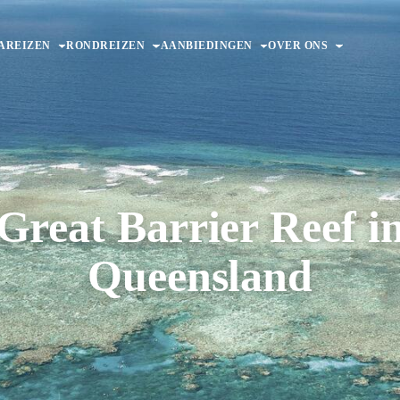
AREIZEN
RONDREIZEN
AANBIEDINGEN
OVER ONS
Great Barrier Reef i
Queensland