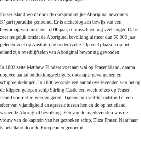
Fraser Island wordt door de oorspronkelijke Aboriginal bewoners
K’gari (paradijs) genoemd. Er is archeologisch bewijs van een
bewoning van minstens 5.000 jaar, en misschien nog veel langer. Dit is
zeer mogelijk omdat de Aboriginal bevolking al meer dan 50.000 jaar
geleden voet op Australische bodem zette. Op veel plaatsen op het
eiland zijn overblijfselen van Aboriginal bewoning gevonden.
In 1802 zette Matthew Flinders voet aan wal op Fraser Island, daarna
nog een aantal ontdekkingsreizigers, ontsnapte gevangenen en
schipbreukelingen. In 1836 woonde een aantal overlevenden van het op
de klippen gelopen schip Stirling Castle een week of zes op Fraser
Island voordat ze werden gered. Tijdens hun verblijf ontstond er een
sfeer van vijandigheid en agressie tussen hen en de op het eiland
wonende Aboriginal bevolking. Één van de overlevenden was de
vrouw van de kapitein van het gezonken schip, Eliza Fraser. Naar haar
is het eiland door de Europeanen genoemd.