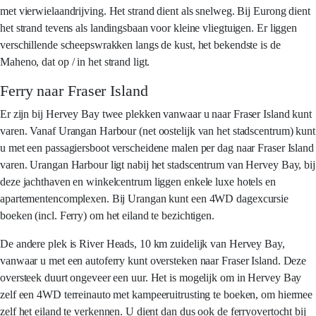
met vierwielaandrijving. Het strand dient als snelweg. Bij Eurong dient
het strand tevens als landingsbaan voor kleine vliegtuigen. Er liggen
verschillende scheepswrakken langs de kust, het bekendste is de
Maheno, dat op / in het strand ligt.
Ferry naar Fraser Island
Er zijn bij Hervey Bay twee plekken vanwaar u naar Fraser Island kunt
varen. Vanaf Urangan Harbour (net oostelijk van het stadscentrum) kunt
u met een passagiersboot verscheidene malen per dag naar Fraser Island
varen. Urangan Harbour ligt nabij het stadscentrum van Hervey Bay, bij
deze jachthaven en winkelcentrum liggen enkele luxe hotels en
apartementencomplexen. Bij Urangan kunt een 4WD dagexcursie
boeken (incl. Ferry) om het eiland te bezichtigen.
De andere plek is River Heads, 10 km zuidelijk van Hervey Bay,
vanwaar u met een autoferry kunt oversteken naar Fraser Island. Deze
oversteek duurt ongeveer een uur. Het is mogelijk om in Hervey Bay
zelf een 4WD terreinauto met kampeeruitrusting te boeken, om hiermee
zelf het eiland te verkennen. U dient dan dus ook de ferryovertocht bij