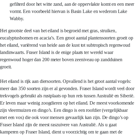
gefilterd door het witte zand, aan de oppervlakte komt en een meer
vormt. Een voorbeeld hiervan is Basin Lake en wederom Lake
Wabby.
Het grootste deel van het eiland is begroeid met gras‚ struiken‚
eucalyptusbomen en acacia’s. Een groot aantal plantensoorten groeit op
het eiland, variërend van heide aan de kust tot subtropisch regenwoud
landinwaarts. Fraser Island is de enige plaats ter wereld waar
regenwoud hoger dan 200 meter boven zeeniveau op zandduinen
groeit.
Het eiland is rijk aan diersoorten. Opvallend is het groot aantal vogels:
meer dan 350 soorten zijn er al gevonden. Fraser Island wordt veel door
trekvogels gebruikt als rustplaats op hun reis tussen Australië en Siberië.
Er leven maar weinig zoogdieren op het eiland. De meest voorkomende
zijn vleermuizen en dingo’s. Een dingo is een roofdier (vergelijkbaar
met een vos) die ook voor mensen gevaarlijk kan zijn. De dingo’s op
Fraser Island zijn de meest raszuivere van Australië. Als u gaat
kamperen op Fraser Island, dient u voorzichtig om te gaan met de