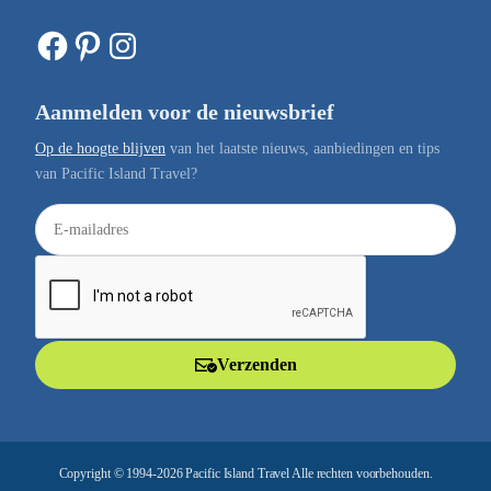
Facebook
Pinterest
Instagram
Aanmelden voor de nieuwsbrief
Op de hoogte blijven
van het laatste nieuws, aanbiedingen en tips
van Pacific Island Travel?
E
-
m
a
i
l
Verzenden
a
d
r
e
Copyright © 1994-2026 Pacific Island Travel Alle rechten voorbehouden.
s