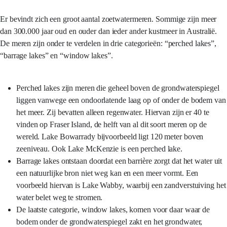
Er bevindt zich een groot aantal zoetwatermeren. Sommige zijn meer
dan 300.000 jaar oud en ouder dan ieder ander kustmeer in Australië.
De meren zijn onder te verdelen in drie categorieën: “perched lakes”,
“barrage lakes” en “window lakes”.
Perched lakes zijn meren die geheel boven de grondwaterspiegel
liggen vanwege een ondoorlatende laag op of onder de bodem van
het meer. Zij bevatten alleen regenwater. Hiervan zijn er 40 te
vinden op Fraser Island, de helft van al dit soort meren op de
wereld. Lake Bowarrady bijvoorbeeld ligt 120 meter boven
zeeniveau. Ook Lake McKenzie is een perched lake.
Barrage lakes ontstaan doordat een barrière zorgt dat het water uit
een natuurlijke bron niet weg kan en een meer vormt. Een
voorbeeld hiervan is Lake Wabby, waarbij een zandverstuiving het
water belet weg te stromen.
De laatste categorie, window lakes, komen voor daar waar de
bodem onder de grondwaterspiegel zakt en het grondwater,