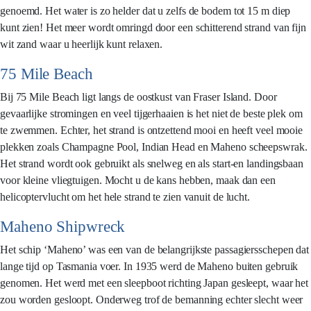
genoemd. Het water is zo helder dat u zelfs de bodem tot 15 m diep
kunt zien! Het meer wordt omringd door een schitterend strand van fijn
wit zand waar u heerlijk kunt relaxen.
75 Mile Beach
Bij 75 Mile Beach ligt langs de oostkust van Fraser Island. Door
gevaarlijke stromingen en veel tijgerhaaien is het niet de beste plek om
te zwemmen. Echter, het strand is ontzettend mooi en heeft veel mooie
plekken zoals Champagne Pool, Indian Head en Maheno scheepswrak.
Het strand wordt ook gebruikt als snelweg en als start-en landingsbaan
voor kleine vliegtuigen. Mocht u de kans hebben, maak dan een
helicoptervlucht om het hele strand te zien vanuit de lucht.
Maheno Shipwreck
Het schip ‘Maheno’ was een van de belangrijkste passagiersschepen dat
lange tijd op Tasmania voer. In 1935 werd de Maheno buiten gebruik
genomen. Het werd met een sleepboot richting Japan gesleept, waar het
zou worden gesloopt. Onderweg trof de bemanning echter slecht weer