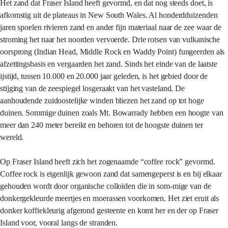
Het zand dat Fraser Island heeft gevormd, en dat nog steeds doet, is
afkomstig uit de plateaus in New South Wales. Al honderdduizenden
jaren spoelen rivieren zand en ander fijn materiaal naar de zee waar de
stroming het naar het noorden vervoerde. Drie rotsen van vulkanische
oorsprong (Indian Head, Middle Rock en Waddy Point) fungeerden als
afzettingsbasis en vergaarden het zand. Sinds het einde van de laatste
ijstijd, tussen 10.000 en 20.000 jaar geleden, is het gebied door de
stijging van de zeespiegel losgeraakt van het vasteland. De
aanhoudende zuidoostelijke winden bliezen het zand op tot hoge
duinen. Sommige duinen zoals Mt. Bowarrady hebben een hoogte van
meer dan 240 meter bereikt en behoren tot de hoogste duinen ter
wereld.
Op Fraser Island heeft zich het zogenaamde “coffee rock” gevormd.
Coffee rock is eigenlijk gewoon zand dat samengeperst is en bij elkaar
gehouden wordt door organische colloïden die in som-mige van de
donkergekleurde meertjes en moerassen voorkomen. Het ziet eruit als
donker koffiekleurig afgerond gesteente en komt her en der op Fraser
Island voor, vooral langs de stranden.