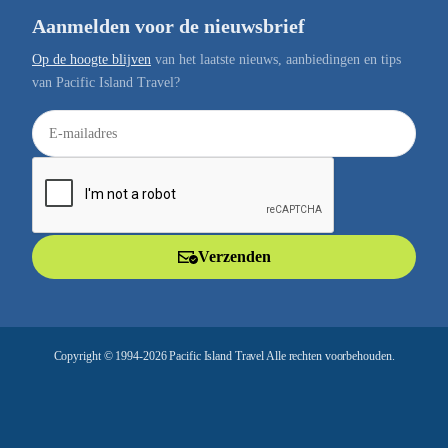
Aanmelden voor de nieuwsbrief
Op de hoogte blijven
van het laatste nieuws, aanbiedingen en tips
van Pacific Island Travel?
E
-
m
a
i
l
Verzenden
a
d
r
e
Copyright © 1994-2026 Pacific Island Travel Alle rechten voorbehouden.
s