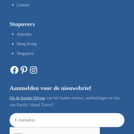
Contact
Stopovers
Amerika
Hong Kong
Singapore
Facebook
Pinterest
Instagram
Aanmelden voor de nieuwsbrief
Op de hoogte blijven
van het laatste nieuws, aanbiedingen en tips
van Pacific Island Travel?
E
-
m