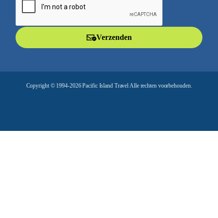
a
i
l
Verzenden
a
d
r
e
Copyright © 1994-2026 Pacific Island Travel Alle rechten voorbehouden.
s