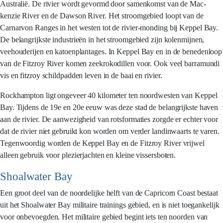
Australië. De rivier wordt gevormd door samenkomst van de Mac-
kenzie River en de Dawson River. Het stroomgebied loopt van de
Carnarvon Ranges in het westen tot de rivier-monding bij Keppel Bay.
De belangrijkste industrieën in het stroomgebied zijn kolenmijnen,
veehouderijen en katoenplantages. In Keppel Bay en in de benedenloop
van de Fitzroy River komen zeekrokodillen voor. Ook veel barramundi
vis en fitzroy schildpadden leven in de baai en rivier.
Rockhampton ligt ongeveer 40 kilometer ten noordwesten van Keppel
Bay. Tijdens de 19e en 20e eeuw was deze stad de belangrijkste haven
aan de rivier. De aanwezigheid van rotsformaties zorgde er echter voor
dat de rivier niet gebruikt kon worden om verder landinwaarts te varen.
Tegenwoordig worden de Keppel Bay en de Fitzroy River vrijwel
alleen gebruik voor plezierjachten en kleine vissersboten.
Shoalwater Bay
Een groot deel van de noordelijke helft van de Capricorn Coast bestaat
uit het Shoalwater Bay militaire trainings gebied, en is niet toegankelijk
voor onbevoegden. Het militaire gebied begint iets ten noorden van