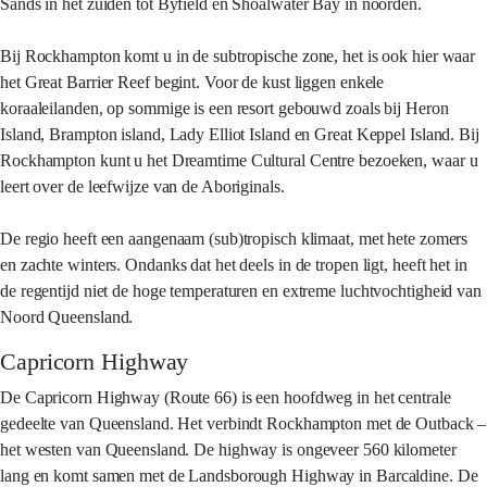
Sands in het zuiden tot Byfield en Shoalwater Bay in noorden.
Bij Rockhampton komt u in de subtropische zone, het is ook hier waar
het Great Barrier Reef begint. Voor de kust liggen enkele
koraaleilanden, op sommige is een resort gebouwd zoals bij Heron
Island, Brampton island, Lady Elliot Island en Great Keppel Island. Bij
Rockhampton kunt u het Dreamtime Cultural Centre bezoeken, waar u
leert over de leefwijze van de Aboriginals.
De regio heeft een aangenaam (sub)tropisch klimaat, met hete zomers
en zachte winters. Ondanks dat het deels in de tropen ligt, heeft het in
de regentijd niet de hoge temperaturen en extreme luchtvochtigheid van
Noord Queensland.
Capricorn Highway
De Capricorn Highway (Route 66) is een hoofdweg in het centrale
gedeelte van Queensland. Het verbindt Rockhampton met de Outback –
het westen van Queensland. De highway is ongeveer 560 kilometer
lang en komt samen met de Landsborough Highway in Barcaldine. De