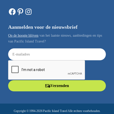
Facebook
Pinterest
Instagram
Aanmelden voor de nieuwsbrief
Op de hoogte blijven
van het laatste nieuws, aanbiedingen en tips
van Pacific Island Travel?
E
-
m
a
i
l
Verzenden
a
d
r
e
Copyright © 1994-2026 Pacific Island Travel Alle rechten voorbehouden.
s