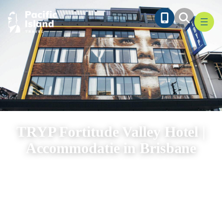
Ga
naar
de
inhoud
TRYP Fortitude Valley Hotel |
Accommodatie in Brisbane