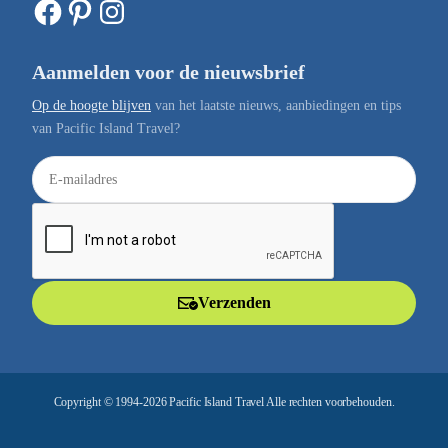
Facebook
Pinterest
Instagram
Aanmelden voor de nieuwsbrief
Op de hoogte blijven
van het laatste nieuws, aanbiedingen en tips
van Pacific Island Travel?
E
-
m
a
i
l
Verzenden
a
d
r
e
Copyright © 1994-2026 Pacific Island Travel Alle rechten voorbehouden.
s