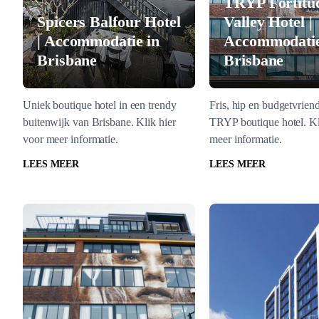
TRYP Fortitu
Spicers Balfour Hotel
Valley Hotel |
| Accommodatie in
Accommodatie
Brisbane
Brisbane
Uniek boutique hotel in een trendy
Fris, hip en budgetvriend
buitenwijk van Brisbane. Klik hier
TRYP boutique hotel. Kl
voor meer informatie.
meer informatie.
LEES MEER
LEES MEER