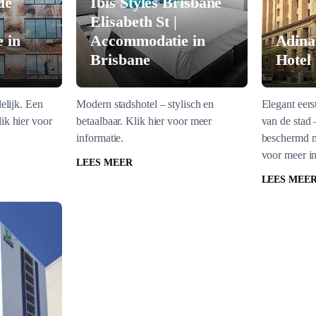
de
Ibis Styles Brisbane
Elisabeth St |
 in
Accommodatie in
Adina
Brisbane
Hotel
elijk. Een
Modern stadshotel – stylisch en
Elegant eerst
ik hier voor
betaalbaar. Klik hier voor meer
van de stad 
informatie.
beschermd m
voor meer in
LEES MEER
LEES MEE