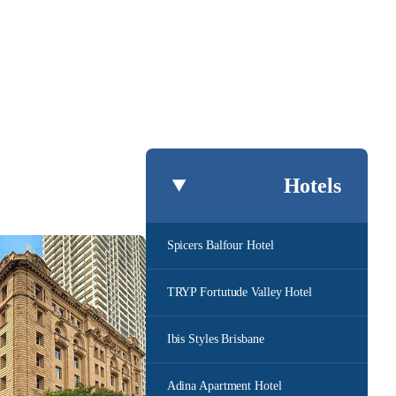
Hotels
Spicers Balfour Hotel
TRYP Fortutude Valley Hotel
Ibis Styles Brisbane
Adina Apartment Hotel