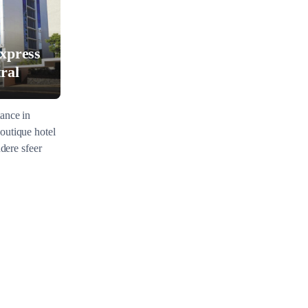
xpress
ral
ance in
outique hotel
ndere sfeer