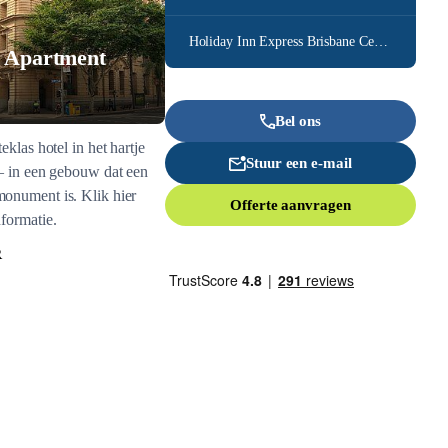
Holiday Inn Express Brisbane Central
 Apartment
Bel ons
eklas hotel in het hartje
Stuur een e-mail
– in een gebouw dat een
onument is. Klik hier
Offerte aanvragen
formatie.
R