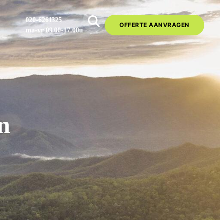
020-6261325
OFFERTE AANVRAGEN
ma-vr 09.00-17.00u
n