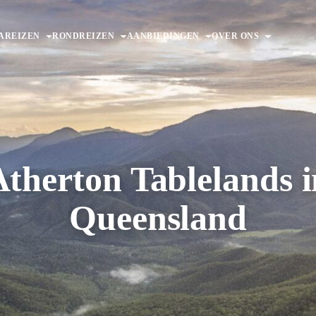
AREIZEN
RONDREIZEN
AANBIEDINGEN
OVER ONS
Atherton Tablelands i
Queensland