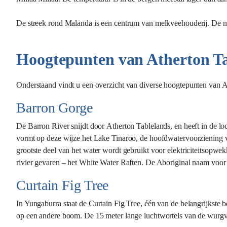
De streek rond Malanda is een centrum van melkveehouderij. De me
Hoogtepunten van Atherton T
Onderstaand vindt u een overzicht van diverse hoogtepunten van A
Barron Gorge
De Barron River snijdt door Atherton Tablelands, en heeft in de lo
vormt op deze wijze het Lake Tinaroo, de hoofdwatervoorziening v
grootste deel van het water wordt gebruikt voor elektriciteitsopw
rivier gevaren – het White Water Raften. De Aboriginal naam voor
Curtain Fig Tree
In Yungaburra staat de Curtain Fig Tree, één van de belangrijkst
op een andere boom. De 15 meter lange luchtwortels van de wurgvijg