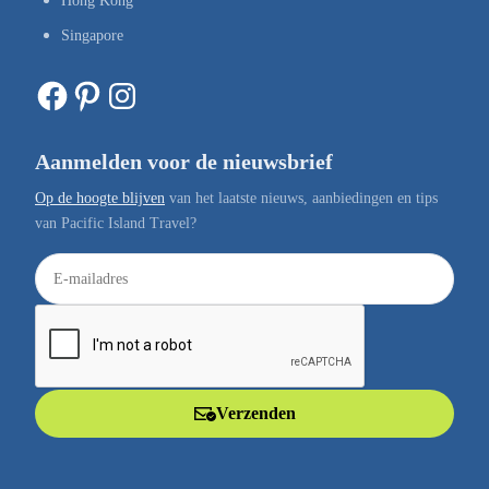
Hong Kong
Singapore
Facebook
Pinterest
Instagram
Aanmelden voor de nieuwsbrief
Op de hoogte blijven
van het laatste nieuws, aanbiedingen en tips
van Pacific Island Travel?
E
-
m
a
i
l
Verzenden
a
d
r