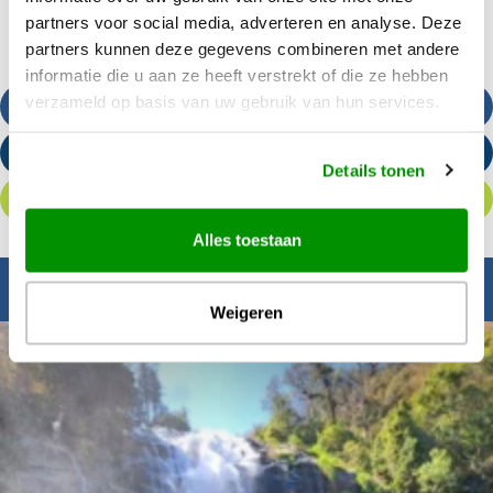
partners voor social media, adverteren en analyse. Deze
partners kunnen deze gegevens combineren met andere
informatie die u aan ze heeft verstrekt of die ze hebben
verzameld op basis van uw gebruik van hun services.
Bel ons
Stuur een e-mail
Details tonen
Offerte aanvragen
Alles toestaan
Inspiratie nodig?
Weigeren