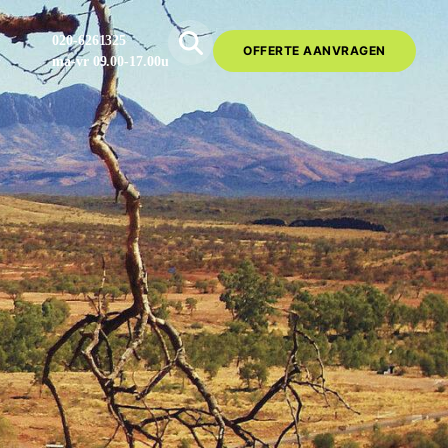
020-6261325
OFFERTE AANVRAGEN
ma-vr 09.00-17.00u