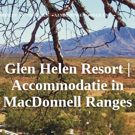
AREIZEN
RONDREIZEN
AANBIEDINGEN
OVER ONS
Glen Helen Resort |
Accommodatie in
MacDonnell Ranges