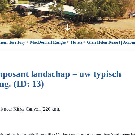
>
>
>
hern Territory
MacDonnell Ranges
Hotels
Glen Helen Resort | Acco
mposant landschap – uw typisch
ng. (ID: 13)
km) naar Kings Canyon (220 km).
inkeltje, het goede Namatjira Gallery restaurant en een bar (met meerde