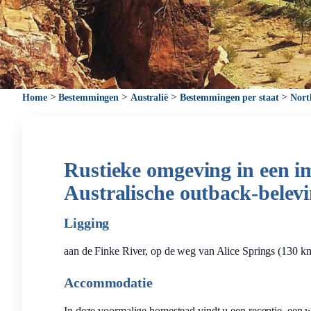
>
>
>
>
Home
Bestemmingen
Australië
Bestemmingen per staat
Nort
Rustieke omgeving in een i
Australische outback-belevi
Ligging
aan de Finke River, op de weg van Alice Springs (130 
Accommodatie
In deze voormalige homestead vindt u een receptie, een w