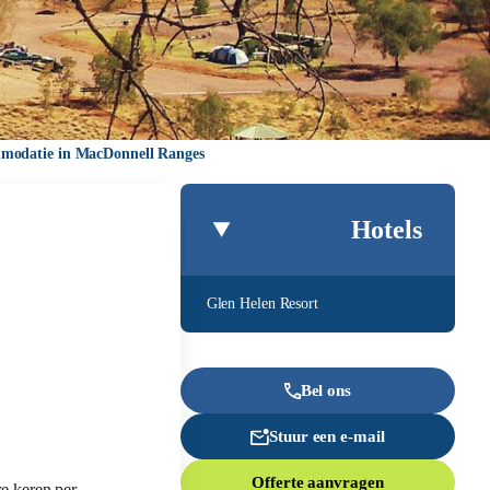
mmodatie in MacDonnell Ranges
Hotels
Glen Helen Resort
Bel ons
Stuur een e-mail
Offerte aanvragen
re keren per