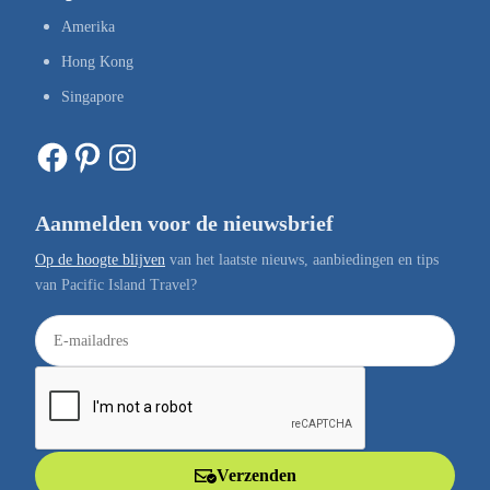
Amerika
Hong Kong
Singapore
Facebook
Pinterest
Instagram
Aanmelden voor de nieuwsbrief
Op de hoogte blijven
van het laatste nieuws, aanbiedingen en tips
van Pacific Island Travel?
E
-
m
a
i
l
Verzenden
a