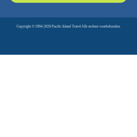
d
r
e
Copyright © 1994-2026 Pacific Island Travel Alle rechten voorbehouden.
s