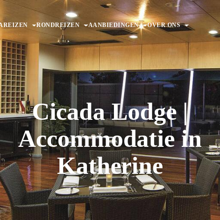
AREIZEN
RONDREIZEN
AANBIEDINGEN
OVER ONS
Cicada Lodge |
Accommodatie in
Katherine