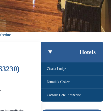
therine
Hotels
63230)
Cicada Lodge
Nitmiluk Chalets
.
Contour Hotel Katherine
en Australische