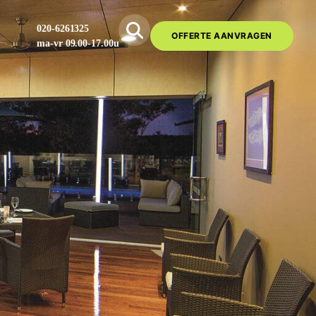
020-6261325
OFFERTE AANVRAGEN
ma-vr 09.00-17.00u