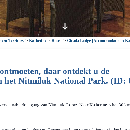
>
>
>
hern Territory
Katherine
Hotels
Cicada Lodge | Accommodatie in Ka
ontmoeten, daar ontdekt u de
het Nitmiluk National Park. (ID: 
iver en nabij de ingang van Nitmiluk Gorge. Naar Katherine is het 30 km
egreerd in het landschap. Gasten met hoge verwachtingen vinden hier e