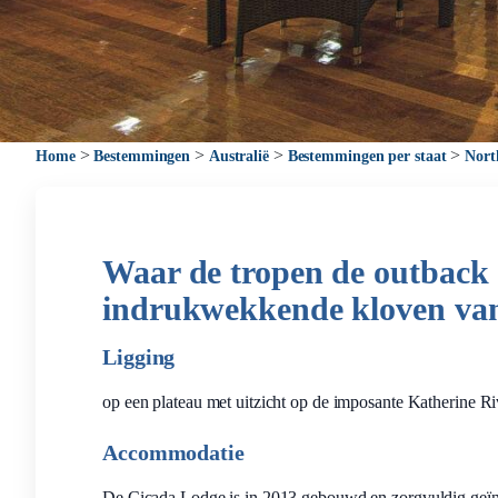
>
>
>
>
Home
Bestemmingen
Australië
Bestemmingen per staat
Nort
Waar de tropen de outback 
indrukwekkende kloven van 
Ligging
op een plateau met uitzicht op de imposante Katherine R
Accommodatie
De Cicada Lodge is in 2013 gebouwd en zorgvuldig geïnt