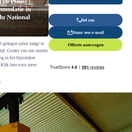
ru Plains |
modatie in
u National
Bel ons
Stuur een e-mail
f gelegen safari lodge in
Offerte aanvragen
tijl. Geniet van een unieke
ng in het bijzondere
Klik hier voor meer
R
Inspiratie nodig?