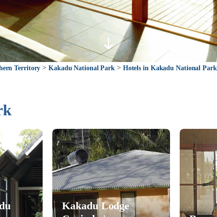
>
>
hern Territory
Kakadu National Park
Hotels in Kakadu National Park
rk
du
Kakadu Lodge