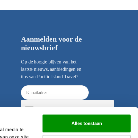
Aanmelden voor de
nieuwsbrief
Op de hoogte blijven
van het
laatste nieuws, aanbiedingen en
tips van Pacific Island Travel?
E
-
m
a
i
Alles toestaan
l
al media te
Verzenden
a
van onze site