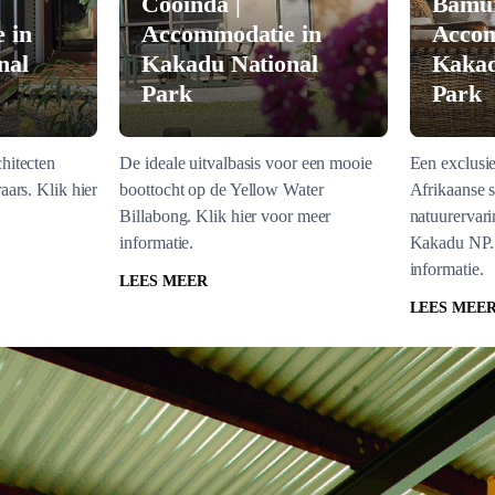
Cooinda |
Bamur
 in
Accommodatie in
Accom
nal
Kakadu National
Kakad
Park
Park
hitecten
De ideale uitvalbasis voor een mooie
Een exclusie
aars. Klik hier
boottocht op de Yellow Water
Afrikaanse s
Billabong. Klik hier voor meer
natuurervari
informatie.
Kakadu NP. 
informatie.
LEES MEER
LEES MEE