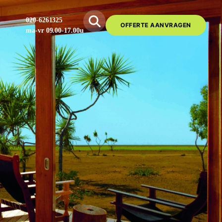
020-6261325
OFFERTE AANVRAGEN
ma-vr 09.00-17.00u