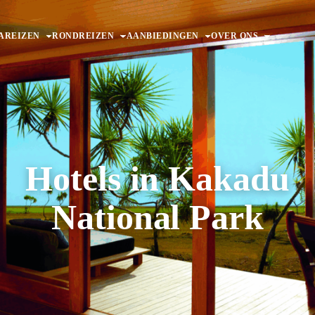
AREIZEN
RONDREIZEN
AANBIEDINGEN
OVER ONS
Hotels in Kakadu
National Park