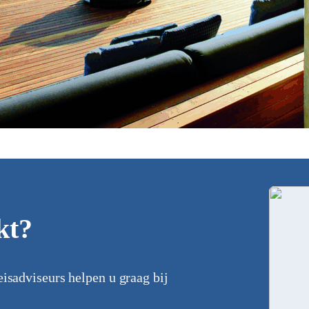
kt?
eisadviseurs helpen u graag bij