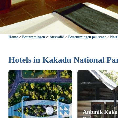
>
>
>
>
Home
Bestemmingen
Australië
Bestemmingen per staat
Nort
Hotels in Kakadu National Pa
Anbinik Kaka