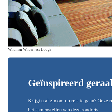
Wildman Wilderness Lodge
Geïnspireerd geraa
Krijgt u al zin om op reis te gaan? Onze r
het samenstellen van deze rondreis.