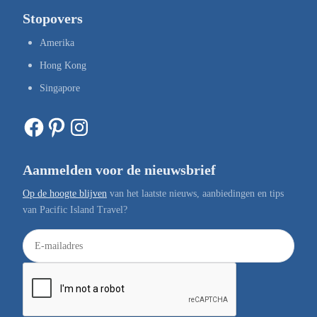
Stopovers
Amerika
Hong Kong
Singapore
Facebook
Pinterest
Instagram
Aanmelden voor de nieuwsbrief
Op de hoogte blijven
van het laatste nieuws, aanbiedingen en tips
van Pacific Island Travel?
E
-
m
a
i