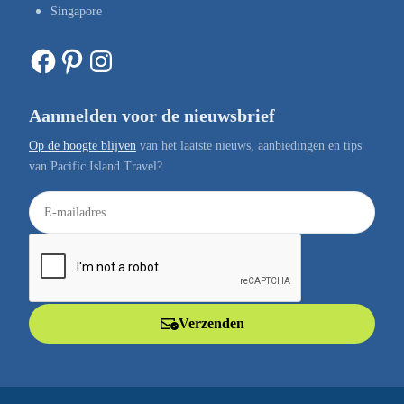
Singapore
Facebook
Pinterest
Instagram
Aanmelden voor de nieuwsbrief
Op de hoogte blijven
van het laatste nieuws, aanbiedingen en tips
van Pacific Island Travel?
E
-
m
a
i
l
Verzenden
a
d
r
e