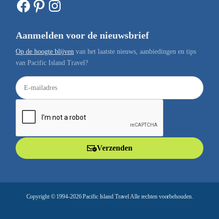
Facebook
Pinterest
Instagram
Aanmelden voor de nieuwsbrief
Op de hoogte blijven
van het laatste nieuws, aanbiedingen en tips
van Pacific Island Travel?
E
-
m
a
i
l
Verzenden
a
d
r
e
Copyright © 1994-2026 Pacific Island Travel Alle rechten voorbehouden.
s