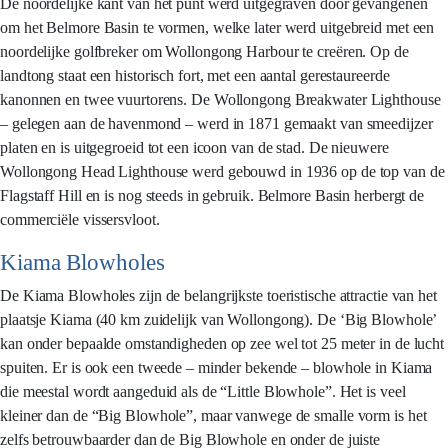
De noordelijke kant van het punt werd uitgegraven door gevangenen
om het Belmore Basin te vormen, welke later werd uitgebreid met een
noordelijke golfbreker om Wollongong Harbour te creëren. Op de
landtong staat een historisch fort, met een aantal gerestaureerde
kanonnen en twee vuurtorens. De Wollongong Breakwater Lighthouse
– gelegen aan de havenmond – werd in 1871 gemaakt van smeedijzer
platen en is uitgegroeid tot een icoon van de stad. De nieuwere
Wollongong Head Lighthouse werd gebouwd in 1936 op de top van de
Flagstaff Hill en is nog steeds in gebruik. Belmore Basin herbergt de
commerciële vissersvloot.
Kiama Blowholes
De Kiama Blowholes zijn de belangrijkste toeristische attractie van het
plaatsje Kiama (40 km zuidelijk van Wollongong). De ‘Big Blowhole’
kan onder bepaalde omstandigheden op zee wel tot 25 meter in de lucht
spuiten. Er is ook een tweede – minder bekende – blowhole in Kiama
die meestal wordt aangeduid als de “Little Blowhole”. Het is veel
kleiner dan de “Big Blowhole”, maar vanwege de smalle vorm is het
zelfs betrouwbaarder dan de Big Blowhole en onder de juiste