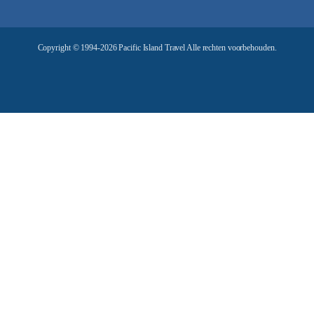
d
r
e
Copyright © 1994-2026 Pacific Island Travel Alle rechten voorbehouden.
s