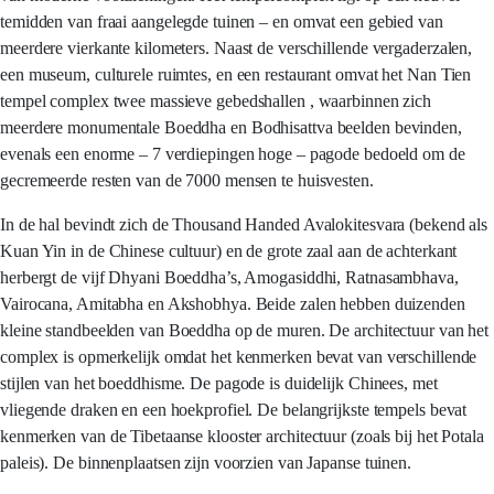
temidden van fraai aangelegde tuinen – en omvat een gebied van
meerdere vierkante kilometers. Naast de verschillende vergaderzalen,
een museum, culturele ruimtes, en een restaurant omvat het Nan Tien
tempel complex twee massieve gebedshallen , waarbinnen zich
meerdere monumentale Boeddha en Bodhisattva beelden bevinden,
evenals een enorme – 7 verdiepingen hoge – pagode bedoeld om de
gecremeerde resten van de 7000 mensen te huisvesten.
In de hal bevindt zich de Thousand Handed Avalokitesvara (bekend als
Kuan Yin in de Chinese cultuur) en de grote zaal aan de achterkant
herbergt de vijf Dhyani Boeddha’s, Amogasiddhi, Ratnasambhava,
Vairocana, Amitabha en Akshobhya. Beide zalen hebben duizenden
kleine standbeelden van Boeddha op de muren. De architectuur van het
complex is opmerkelijk omdat het kenmerken bevat van verschillende
stijlen van het boeddhisme. De pagode is duidelijk Chinees, met
vliegende draken en een hoekprofiel. De belangrijkste tempels bevat
kenmerken van de Tibetaanse klooster architectuur (zoals bij het Potala
paleis). De binnenplaatsen zijn voorzien van Japanse tuinen.