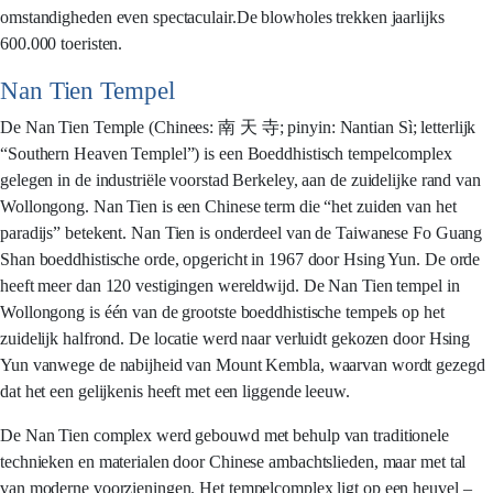
omstandigheden even spectaculair.De blowholes trekken jaarlijks
600.000 toeristen.
Nan Tien Tempel
De Nan Tien Temple (Chinees: 南 天 寺; pinyin: Nantian Sì; letterlijk
“Southern Heaven Templel”) is een Boeddhistisch tempelcomplex
gelegen in de industriële voorstad Berkeley, aan de zuidelijke rand van
Wollongong. Nan Tien is een Chinese term die “het zuiden van het
paradijs” betekent. Nan Tien is onderdeel van de Taiwanese Fo Guang
Shan boeddhistische orde, opgericht in 1967 door Hsing Yun. De orde
heeft meer dan 120 vestigingen wereldwijd. De Nan Tien tempel in
Wollongong is één van de grootste boeddhistische tempels op het
zuidelijk halfrond. De locatie werd naar verluidt gekozen door Hsing
Yun vanwege de nabijheid van Mount Kembla, waarvan wordt gezegd
dat het een gelijkenis heeft met een liggende leeuw.
De Nan Tien complex werd gebouwd met behulp van traditionele
technieken en materialen door Chinese ambachtslieden, maar met tal
van moderne voorzieningen. Het tempelcomplex ligt op een heuvel –