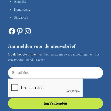
Amerika
Hong Kong
Singapore
Facebook
Pinterest
Instagram
Aanmelden voor de nieuwsbrief
Op de hoogte blijven
van het laatste nieuws, aanbiedingen en tips
van Pacific Island Travel?
E
-
m
a
i
l
Verzenden
a