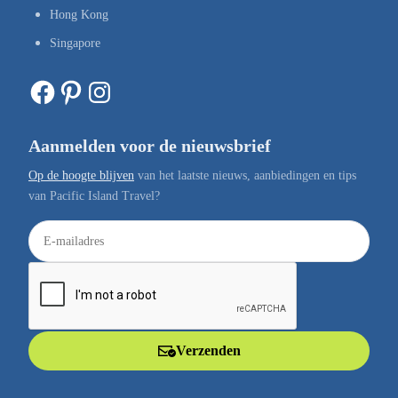
Hong Kong
Singapore
Facebook
Pinterest
Instagram
Aanmelden voor de nieuwsbrief
Op de hoogte blijven
van het laatste nieuws, aanbiedingen en tips
van Pacific Island Travel?
E
-
m
a
i
l
Verzenden
a
d