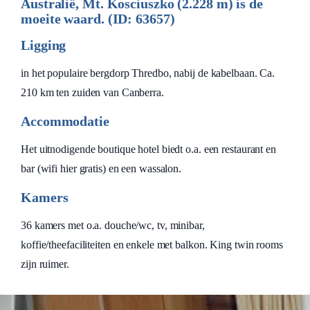
Australië, Mt. Kosciuszko (2.228 m) is de
moeite waard. (ID: 63657)
Ligging
in het populaire bergdorp Thredbo, nabij de kabelbaan. Ca.
210 km ten zuiden van Canberra.
Accommodatie
Het uitnodigende boutique hotel biedt o.a. een restaurant en
bar (wifi hier gratis) en een wassalon.
Kamers
36 kamers met o.a. douche/wc, tv, minibar,
koffie/theefaciliteiten en enkele met balkon. King twin rooms
zijn ruimer.