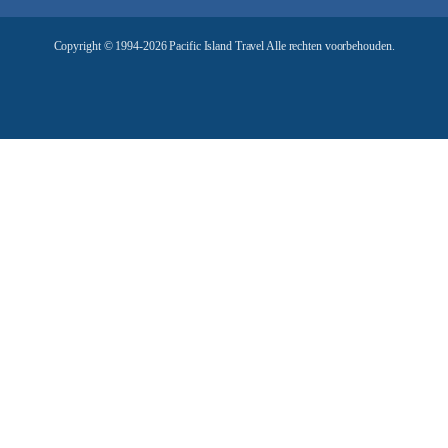
r
e
Copyright © 1994-2026 Pacific Island Travel Alle rechten voorbehouden.
s