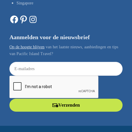
Singapore
Facebook
Pinterest
Instagram
Aanmelden voor de nieuwsbrief
Op de hoogte blijven
van het laatste nieuws, aanbiedingen en tips
van Pacific Island Travel?
E
-
m
a
i
l
Verzenden
a
d
r
e