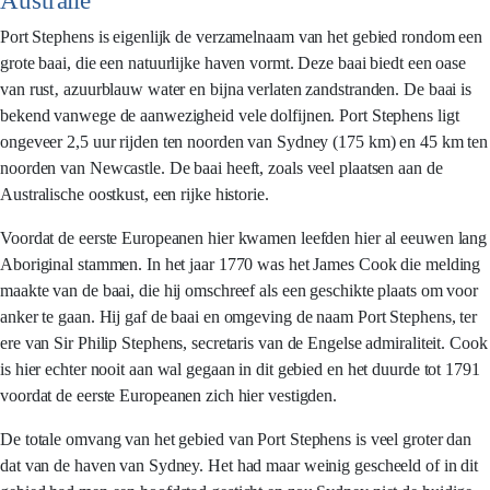
Australië
Port Stephens is eigenlijk de verzamelnaam van het gebied rondom een
grote baai, die een natuurlijke haven vormt. Deze baai biedt een oase
van rust‚ azuurblauw water en bijna verlaten zandstranden. De baai is
bekend vanwege de aanwezigheid vele dolfijnen. Port Stephens ligt
ongeveer 2,5 uur rijden ten noorden van Sydney (175 km) en 45 km ten
noorden van Newcastle. De baai heeft, zoals veel plaatsen aan de
Australische oostkust, een rijke historie.
Voordat de eerste Europeanen hier kwamen leefden hier al eeuwen lang
Aboriginal stammen. In het jaar 1770 was het James Cook die melding
maakte van de baai, die hij omschreef als een geschikte plaats om voor
anker te gaan. Hij gaf de baai en omgeving de naam Port Stephens, ter
ere van Sir Philip Stephens, secretaris van de Engelse admiraliteit. Cook
is hier echter nooit aan wal gegaan in dit gebied en het duurde tot 1791
voordat de eerste Europeanen zich hier vestigden.
De totale omvang van het gebied van Port Stephens is veel groter dan
dat van de haven van Sydney. Het had maar weinig gescheeld of in dit