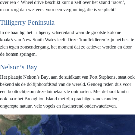
over een 4 Wheel drive beschikt kunt u zelf over het strand ‘racen’,
maar zorg dan wel eerst voor een vergunning, die is verplicht!
Tilligerry Peninsula
In de baai ligt het Tilligerry schiereiland waar de grootste kolonie
koala’s van New South Wales leeft. Deze ‘knuffeldieren’ zijn het best te
zien tegen zonsondergang, het moment dat ze actiever worden en door
de bomen springen.
Nelson’s Bay
Het plaatsje Nelson’s Bay‚ aan de zuidkant van Port Stephens‚ staat ook
bekend als de dolfijnhoofdstad van de wereld. Genoeg reden dus voor
een boottochtje om deze tuimelaars te ontmoeten. Met de boot kunt u
ook naar het Broughton Island met zijn prachtige zandstranden‚
ongerepte natuur‚ vele vogels en fascinerend onderwaterleven.