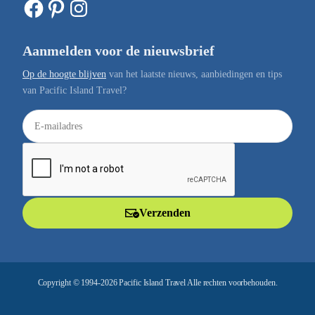
Facebook
Pinterest
Instagram
Aanmelden voor de nieuwsbrief
Op de hoogte blijven
van het laatste nieuws, aanbiedingen en tips
van Pacific Island Travel?
E
-
m
a
i
l
Verzenden
a
d
r
e
Copyright © 1994-2026 Pacific Island Travel Alle rechten voorbehouden.
s