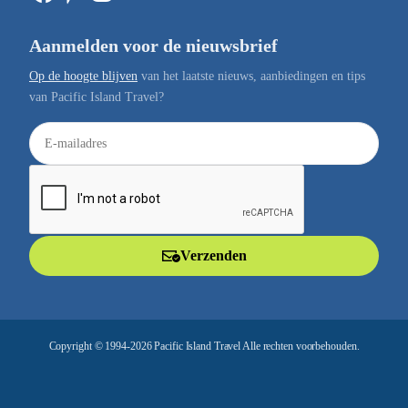
Aanmelden voor de nieuwsbrief
Op de hoogte blijven
van het laatste nieuws, aanbiedingen en tips
van Pacific Island Travel?
E
-
m
a
i
l
Verzenden
a
d
r
e
Copyright © 1994-2026 Pacific Island Travel Alle rechten voorbehouden.
s