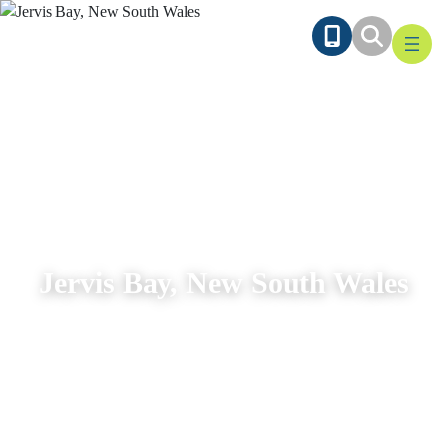
Ga
naar
de
inhoud
Jervis Bay, New South Wales