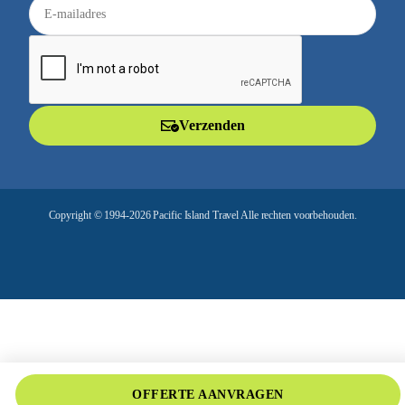
E
-
m
a
i
l
Verzenden
a
d
r
e
Copyright © 1994-2026 Pacific Island Travel Alle rechten voorbehouden.
s
OFFERTE AANVRAGEN