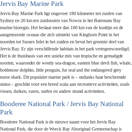
Jervis Bay Marine Park
Jervis Bay Marine Park ligt ongeveer 180 kilometer ten zuiden van
Sydney en 20 km ten zuidoosten van Nowra in het Batemans Bay
marine bioregio. Het beslaat meer dan 100 km van de kustlijn en de
aangrenzende oceaan die zich uitstrekt van Kinghorn Point in het
noorden tot Sussex Inlet in het zuiden en bevat het grootste deel van
Jervis Bay. Er zijn verschillende habitats in het park vertegenwoordigd.
Het is de thuisbasis van een unieke mix van tropische en gematigde
soorten, waaronder de weedy sea-dragon, eastern blue devil fish, whale,
bottlenose dolphin, little penguin, fur seal and the endangered grey
nurse shark. Dit populaire marine park is – ondanks haar beschermde
status – geschikt voor een breed scala aan recreatieve activiteiten, zoals
vissen, duiken, varen, surfen en andere strand activiteiten.
Booderee National Park / Jervis Bay National
Park
Booderee National Park is de nieuwe naam voor het Jervis Bay
National Park, die door de Wreck Bay Aboriginal Gemeenschap is