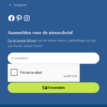
Singapore
Facebook
Pinterest
Instagram
Aanmelden voor de nieuwsbrief
Op de hoogte blijven
van het laatste nieuws, aanbiedingen en tips
van Pacific Island Travel?
E
-
m
a
i
l
Verzenden
a
d
r
e