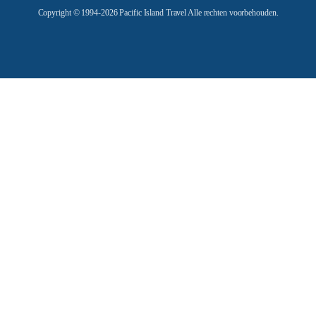
Copyright © 1994-2026 Pacific Island Travel Alle rechten voorbehouden.
s