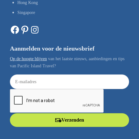
Hong Kong
Singapore
Facebook
Pinterest
Instagram
Aanmelden voor de nieuwsbrief
Op de hoogte blijven
van het laatste nieuws, aanbiedingen en tips
van Pacific Island Travel?
E
-
m
a
i
l
Verzenden
a
d
r