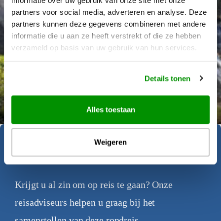
partners voor social media, adverteren en analyse. Deze
partners kunnen deze gegevens combineren met andere
informatie die u aan ze heeft verstrekt of die ze hebben
verzameld op basis van uw gebruik van hun services.
Details tonen
Déanne Wetzels
Alles toestaan
Weigeren
Geïnspireerd geraakt?
Krijgt u al zin om op reis te gaan? Onze
reisadviseurs helpen u graag bij het
samenstellen van deze rondreis.