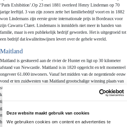
‘Paris Exhibition’.Op 23 mei 1881 overleed Henry Lindeman op 70
jarige leeftijd. 3 van zijn zonen zette het familiebedrijf voort en in 1882
won Lindemans zijn eerste grote internationale prijs in Bordeaux voor
zijn Cawarra Claret. Lindemans is inmiddels niet meer in handen van
familie, maar is een publiekelijk bedrijf geworden. Het is uitgegroeid tot
een bedrijf dat kwaliteitswijnen levert over de gehele wereld.
Maitland
Maitland is gesitueerd aan de rivier de Hunter en ligt op 30 kilometer
afstand van Newcastle. Maitland is in 1820 opgericht en telt momenteel
ongeveer 61.000 inwoners. Vanaf het midden van de negentiende eeuw
vond er ten zuidwesten van Maitland grootschalige winning plaats van
steenkool. Door vondsten in 1801 had Maitland zelfs de grootste
kolenvoorraad van Australië in de negentiende eeuw en was het een
tijdje de op één na grootste stad van Australië. Ondertussen zijn er nog
grotere kolenvondsten gedaan in Queensland, waardoor de het
Deze website maakt gebruik van cookies
mijnbouwbelang hier wat is afgenomen. Maar Maitland is nog steeds
We gebruiken cookies om content en advertenties te
het belangrijkste handelscentrum in de Hunter Valley, alhoewel het nu