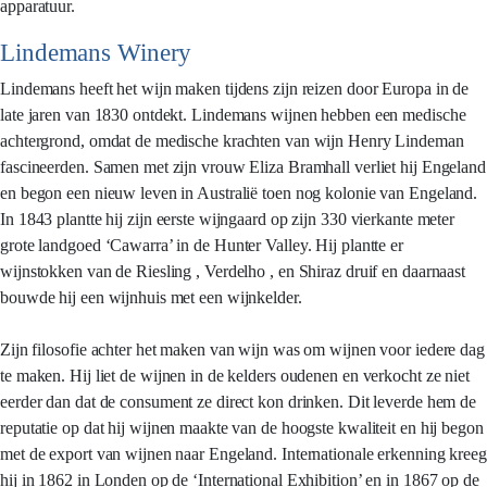
apparatuur.
Lindemans Winery
Lindemans heeft het wijn maken tijdens zijn reizen door Europa in de
late jaren van 1830 ontdekt. Lindemans wijnen hebben een medische
achtergrond, omdat de medische krachten van wijn Henry Lindeman
fascineerden. Samen met zijn vrouw Eliza Bramhall verliet hij Engeland
en begon een nieuw leven in Australië toen nog kolonie van Engeland.
In 1843 plantte hij zijn eerste wijngaard op zijn 330 vierkante meter
grote landgoed ‘Cawarra’ in de Hunter Valley. Hij plantte er
wijnstokken van de Riesling , Verdelho , en Shiraz druif en daarnaast
bouwde hij een wijnhuis met een wijnkelder.
Zijn filosofie achter het maken van wijn was om wijnen voor iedere dag
te maken. Hij liet de wijnen in de kelders oudenen en verkocht ze niet
eerder dan dat de consument ze direct kon drinken. Dit leverde hem de
reputatie op dat hij wijnen maakte van de hoogste kwaliteit en hij begon
met de export van wijnen naar Engeland. Internationale erkenning kreeg
hij in 1862 in Londen op de ‘International Exhibition’ en in 1867 op de