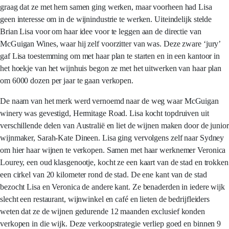
graag dat ze met hem samen ging werken, maar voorheen had Lisa
geen interesse om in de wijnindustrie te werken. Uiteindelijk stelde
Brian Lisa voor om haar idee voor te leggen aan de directie van
McGuigan Wines, waar hij zelf voorzitter van was. Deze zware ‘jury’
gaf Lisa toestemming om met haar plan te starten en in een kantoor in
het hoekje van het wijnhuis begon ze met het uitwerken van haar plan
om 6000 dozen per jaar te gaan verkopen.
De naam van het merk werd vernoemd naar de weg waar McGuigan
winery was gevestigd, Hermitage Road. Lisa kocht topdruiven uit
verschillende delen van Australië en liet de wijnen maken door de junior
wijnmaker, Sarah-Kate Dineen. Lisa ging vervolgens zelf naar Sydney
om hier haar wijnen te verkopen. Samen met haar werknemer Veronica
Lourey, een oud klasgenootje, kocht ze een kaart van de stad en trokken
een cirkel van 20 kilometer rond de stad. De ene kant van de stad
bezocht Lisa en Veronica de andere kant. Ze benaderden in iedere wijk
slecht een restaurant, wijnwinkel en café en lieten de bedrijfleiders
weten dat ze de wijnen gedurende 12 maanden exclusief konden
verkopen in die wijk. Deze verkoopstrategie verliep goed en binnen 9