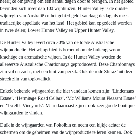
heerlijke omgeving om een aantal dagen door te brengen. In het gebied
bevinden zich meer dan 100 wijnhuizen. Hunter Valley is de oudste
wijnregio van Australië en het gebied geldt vandaag de dag als meest
traditierijke appellatie van het land. Het gebied kan opgedeeld worden
in twee delen; Lower Hunter Valley en Upper Hunter Valley.
De Hunter Valley levert circa 30% van de totale Australische
wijnproductie. Het wijngebied is beroemd om de buitengewoon
krachtige en aromatische wijnen. In de Hunter Valley werden de
allereerste Australische Chardonnays geproduceerd. Deze Chardonnays
zijn vol en zacht, met een hint van perzik. Ook de rode Shiraz’ uit deze
streek zijn van topkwaliteit.
Enkele bekende wijngaarden die hier vandaan komen zijn: ‘Lindemans
Estate’, ‘Hermitage Road Cellars’, ‘Mc Williams Mount Pleasant Estate’
en ‘Tyrell’s Vineyards’. Maar daarnaast zijn er ook zeer goede boutique
wijngaarden te vinden.
Duik in de wijngaarden van Pokolbin en neem een kijkje achter de
schermen om de geheimen van de wijnproductie te leren kennen. Ook