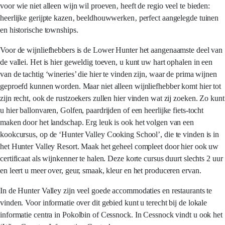
voor wie niet alleen wijn wil proeven‚ heeft de regio veel te bieden:
heerlijke gerijpte kazen‚ beeldhouwwerken‚ perfect aangelegde tuinen
en historische townships.
Voor de wijnliefhebbers is de Lower Hunter het aangenaamste deel van
de vallei. Het is hier geweldig toeven, u kunt uw hart ophalen in een
van de tachtig ‘wineries’ die hier te vinden zijn, waar de prima wijnen
geproefd kunnen worden. Maar niet alleen wijnliefhebber komt hier tot
zijn recht, ook de rustzoekers zullen hier vinden wat zij zoeken. Zo kunt
u hier ballonvaren, Golfen, paardrijden of een heerlijke fiets-tocht
maken door het landschap. Erg leuk is ook het volgen van een
kookcursus, op de ‘Hunter Valley Cooking School’, die te vinden is in
het Hunter Valley Resort. Maak het geheel compleet door hier ook uw
certificaat als wijnkenner te halen. Deze korte cursus duurt slechts 2 uur
en leert u meer over, geur, smaak, kleur en het produceren ervan.
In de Hunter Valley zijn veel goede accommodaties en restaurants te
vinden. Voor informatie over dit gebied kunt u terecht bij de lokale
informatie centra in Pokolbin of Cessnock. In Cessnock vindt u ook het