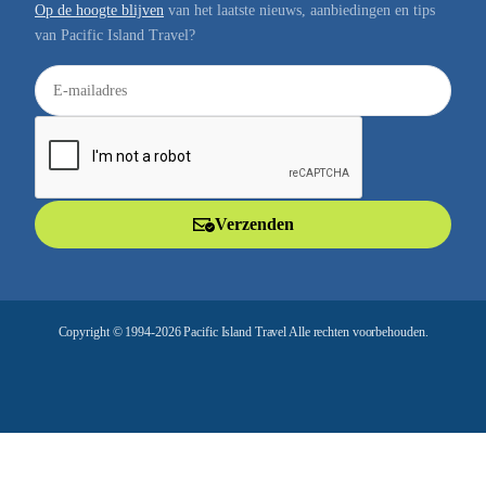
Op de hoogte blijven
van het laatste nieuws, aanbiedingen en tips
van Pacific Island Travel?
E
-
m
a
i
l
Verzenden
a
d
r
e
Copyright © 1994-2026 Pacific Island Travel Alle rechten voorbehouden.
s