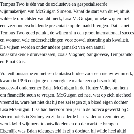
Tempus Two is één van de exclusieve en gespecialiseerde
wijnmakerijen van McGuigan Simeon. Vanaf de start van dit wijnhuis
wilde de oprichtster van dit merk, Lisa McGuigan, unieke wijnen met
een zeer onderscheidende presentatie op de markt brengen. Dat is met
Tempus Two goed gelukt, de wijnen zijn een groot internationaal succes
en wonnen vele onderscheidingen voor zowel uitstraling als kwaliteit.
De wijnen worden onder andere gemaakt van een aantal
smaakmakende druivenrassen, zoals Viognier, Sangiovese, Tempranillo
en Pinot Gris.
Vol enthousiasme en met een fantastisch idee voor een nieuw wijnmerk,
kwam in 1996 een jonge en energieke marketeer op bezoek bij
succesvol ondernemer Brian McGuigan in de Hunter Valley om hem
om financiële steun te vragen. McGuigan zei nee, wat op zich niet heel
vreemd is, ware het niet dat hij nee zei tegen zijn bloed eigen dochter
Lisa McGuigan. Lisa had hiervoor tien jaar in de horeca gewerkt bij 5-
sterren hotels in Sydney en zij benaderde haar vader om een nieuw,
wereldwijd wijnmerk te ontwikkelen en op de markt te brengen.
Eigenlijk was Brian teleurgesteld in zijn dochter, hij wilde heel altijd