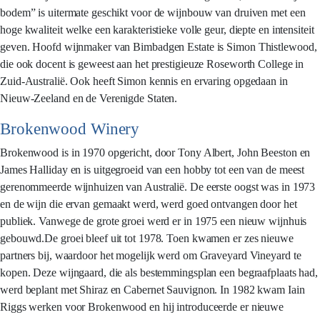
bodem” is uitermate geschikt voor de wijnbouw van druiven met een
hoge kwaliteit welke een karakteristieke volle geur, diepte en intensiteit
geven. Hoofd wijnmaker van Bimbadgen Estate is Simon Thistlewood,
die ook docent is geweest aan het prestigieuze Roseworth College in
Zuid-Australië. Ook heeft Simon kennis en ervaring opgedaan in
Nieuw-Zeeland en de Verenigde Staten.
Brokenwood Winery
Brokenwood is in 1970 opgericht, door Tony Albert, John Beeston en
James Halliday en is uitgegroeid van een hobby tot een van de meest
gerenommeerde wijnhuizen van Australië. De eerste oogst was in 1973
en de wijn die ervan gemaakt werd, werd goed ontvangen door het
publiek. Vanwege de grote groei werd er in 1975 een nieuw wijnhuis
gebouwd.De groei bleef uit tot 1978. Toen kwamen er zes nieuwe
partners bij, waardoor het mogelijk werd om Graveyard Vineyard te
kopen. Deze wijngaard, die als bestemmingsplan een begraafplaats had,
werd beplant met Shiraz en Cabernet Sauvignon. In 1982 kwam Iain
Riggs werken voor Brokenwood en hij introduceerde er nieuwe