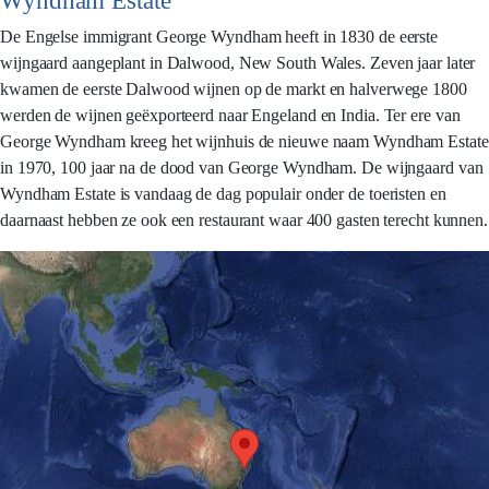
Wyndham Estate
De Engelse immigrant George Wyndham heeft in 1830 de eerste
wijngaard aangeplant in Dalwood, New South Wales. Zeven jaar later
kwamen de eerste Dalwood wijnen op de markt en halverwege 1800
werden de wijnen geëxporteerd naar Engeland en India. Ter ere van
George Wyndham kreeg het wijnhuis de nieuwe naam Wyndham Estate
in 1970, 100 jaar na de dood van George Wyndham. De wijngaard van
Wyndham Estate is vandaag de dag populair onder de toeristen en
daarnaast hebben ze ook een restaurant waar 400 gasten terecht kunnen.