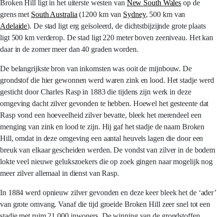
Broken Hill ligt in het uiterste westen van
New South Wales
op de
grens met
South Australia
(1200 km van
Sydney
, 500 km van
Adelaide
). De stad ligt erg geïsoleerd, de dichtstbijzijnde grote plaats
ligt 500 km verderop. De stad ligt 220 meter boven zeeniveau. Het kan
daar in de zomer meer dan 40 graden worden.
De belangrijkste bron van inkomsten was ooit de mijnbouw. De
grondstof die hier gewonnen werd waren zink en lood. Het stadje werd
gesticht door Charles Rasp in 1883 die tijdens zijn werk in deze
omgeving dacht zilver gevonden te hebben. Hoewel het gesteente dat
Rasp vond een hoeveelheid zilver bevatte, bleek het merendeel een
menging van zink en lood te zijn. Hij gaf het stadje de naam Broken
Hill, omdat in deze omgeving een aantal heuvels lagen die door een
breuk van elkaar gescheiden werden. De vondst van zilver in de bodem
lokte veel nieuwe gelukszoekers die op zoek gingen naar mogelijk nog
meer zilver allemaal in dienst van Rasp.
In 1884 werd opnieuw zilver gevonden en deze keer bleek het de ‘ader’
van grote omvang. Vanaf die tijd groeide Broken Hill zeer snel tot een
stadje met ruim 21.000 inwoners. De winning van de grondstoffen