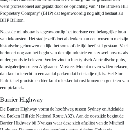
werd professioneel aangepakt door de oprichting van ‘The Broken Hill
Proprietary Company’ (BHP) dat tegenwoordig nog altijd bestaat als
BHP Billiton.
Naast de mijnbouw is tegenwoordig het toerisme een belangrijke bron
van inkomsten. Het stadje zelf doet al denken aan een museum met zijn
historische gebouwen en lijkt het soms of de tijd heeft stil gestaan. Veel
herinnert nog aan het begin van de mijnindustrie en is zowel boven- als
ondergronds te beleven. Verder vindt u hier typisch Australische pubs,
kunstgalerijen en een Afghaanse Moskee. Mocht u even willen relaxen,
dan kunt u terecht in een aantal parken dat het stadje rijk is. Het Sturt
Park is het grootste en hier kunt u lekker tot rust komen en genieten van
een picknick.
Barrier Highway
De Barrier Highway vormt de hoofdweg tussen Sydney en Adelaide
via Broken Hill (de National Route A32). Aan de oostzijde begint de
Barrier Highway bij Nyngan waar deze zich afsplitst van de Mitchell
Highway. De weg gaat dan naar het westen richting Cobar via