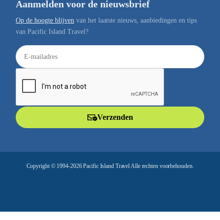
Aanmelden voor de nieuwsbrief
Op de hoogte blijven
van het laatste nieuws, aanbiedingen en tips
van Pacific Island Travel?
E
-
m
a
i
l
Verzenden
a
d
r
e
Copyright © 1994-2026 Pacific Island Travel Alle rechten voorbehouden.
s