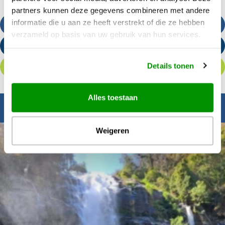
partners kunnen deze gegevens combineren met andere
informatie die u aan ze heeft verstrekt of die ze hebben
Bel ons
verzameld op basis van uw gebruik van hun services.
Stuur een e-mail
Details tonen
Offerte aanvragen
Alles toestaan
Inspiratie nodig?
Weigeren