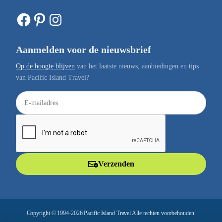
Facebook
Pinterest
Instagram
Aanmelden voor de nieuwsbrief
Op de hoogte blijven
van het laatste nieuws, aanbiedingen en tips
van Pacific Island Travel?
E
-
m
a
i
l
Verzenden
a
d
r
e
Copyright © 1994-2026 Pacific Island Travel Alle rechten voorbehouden.
s