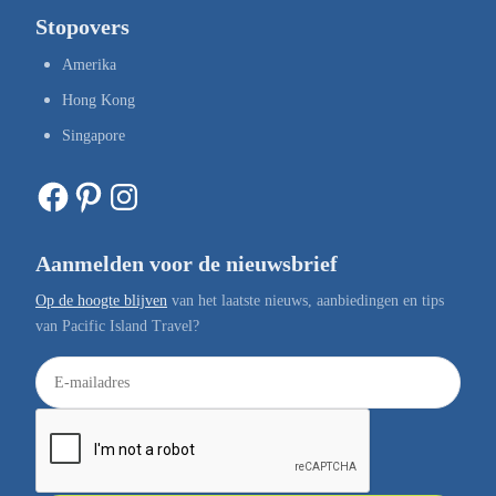
Stopovers
Amerika
Hong Kong
Singapore
Facebook
Pinterest
Instagram
Aanmelden voor de nieuwsbrief
Op de hoogte blijven
van het laatste nieuws, aanbiedingen en tips
van Pacific Island Travel?
E
-
m
a
i