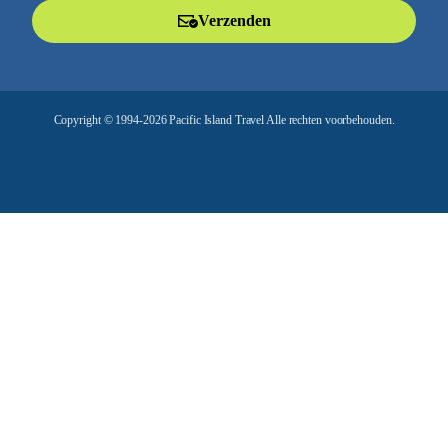
l
Verzenden
a
d
r
e
Copyright © 1994-2026 Pacific Island Travel Alle rechten voorbehouden.
s