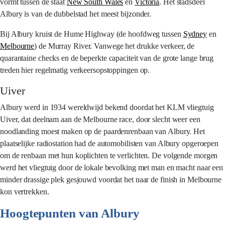
vormt tussen de staat
New South Wales
en
Victoria
. Het stadsdeel
Albury is van de dubbelstad het meest bijzonder.
Bij Albury kruist de Hume Highway (de hoofdweg tussen
Sydney
en
Melbourne
) de Murray River. Vanwege het drukke verkeer, de
quarantaine checks en de beperkte capaciteit van de grote lange brug
treden hier regelmatig verkeersopstoppingen op.
Uiver
Albury werd in 1934 wereldwijd bekend doordat het KLM vliegtuig
Uiver, dat deelnam aan de Melbourne race, door slecht weer een
noodlanding moest maken op de paardenrenbaan van Albury. Het
plaatselijke radiostation had de automobilisten van Albury opgeroepen
om de renbaan met hun koplichten te verlichten. De volgende morgen
werd het vliegtuig door de lokale bevolking met man en macht naar een
minder drassige plek gesjouwd voordat het naar de finish in Melbourne
kon vertrekken.
Hoogtepunten van Albury