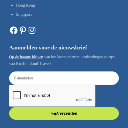
Hong Kong
Singapore
Facebook
Pinterest
Instagram
Aanmelden voor de nieuwsbrief
Op de hoogte blijven
van het laatste nieuws, aanbiedingen en tips
van Pacific Island Travel?
E
-
m
a
i
l
Verzenden
a
d