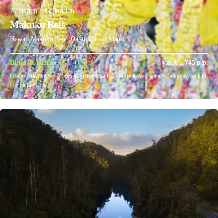
17 dagen / 3 eilanden
Makuku Reis
Hawaii Makuku Reis (Oahu, Kauai, Maui)
BEKIJK REIS
v.a. € 3.745 p.p.
Hawaii Makuku reis (Oahu, Kauai en Maui) – deze reis voert je naar Oahu met Waikiki,
Honolulu en Pea…