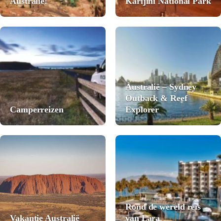
Australië!
Karijini National Park
Australië – Sydney
Outback & Reef
Camperreizen
Explorer
Rond de wereld reis
Vakantie Australië
van Lara