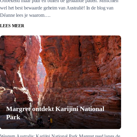
Onbekend maar puur én buiten de gebaande paden. Misschien
wel het best bewaarde geheim van Australië! In de blog van
Déanne lees je waarom….
LEES MEER
Margret ontdekt Karijini National
Park
Western Australia: Karijini National Park Margret reed langs de