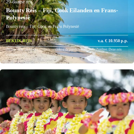
29-daagse reis
Bounty Reis – Fiji, Cook Eilanden en Frans-
Polynesië
Bounty reis – Fiji, Cook en Frans Polynesië
BEKIJK REIS
v.a. € 10.950 p.p.
Tijdens deze 29-daagse rondreis ontdekt u de parels van de Stille Zuidzee. Deze reis
combineert Fiji…