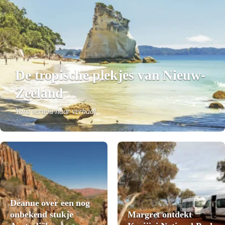
De tropische plekjes van Nieuw-
Zeeland
Yara verteld haar verhaal
Déanne over een nog
onbekend stukje
Margret ontdekt