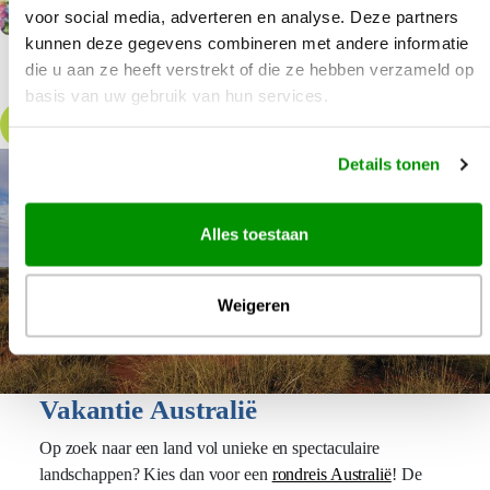
voert je naar Oahu met Waikiki, Honolulu en Pea…
strandleven in Waik
voor social media, adverteren en analyse. Deze partners
kunnen deze gegevens combineren met andere informatie
die u aan ze heeft verstrekt of die ze hebben verzameld op
basis van uw gebruik van hun services.
Bekijk alle aanbiedingen
Details tonen
Alles toestaan
Weigeren
Vakantie Australië
Op zoek naar een land vol unieke en spectaculaire
landschappen? Kies dan voor een
rondreis Australië
! De