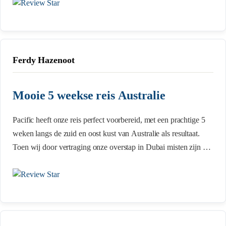
Brussel een ticket € 400 pp goedkoper was, dat zijn nog eens
waardevolle tips! Verder was het heel prettig communiceren met
de medewerkers van PIT .Ik zou alleen in het vervolg een
nieuwer model camper huren.
Ferdy Hazenoot
Mooie 5 weekse reis Australie
Pacific heeft onze reis perfect voorbereid, met een prachtige 5
weken langs de zuid en oost kust van Australie als resultaat.
Toen wij door vertraging onze overstap in Dubai misten zijn we
perfect en direct geholpen door Jurgen, ondanks het
tijdsverschil. Wanneer we nog zo’n reis maken zullen we dit
zeker weer met Pacific Island Travel regelen.