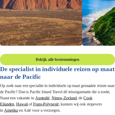
Vakantie Australië
Vakantie F
Rondreizen op maat naar 'Down Under'
Bekijk alle bestemmingen
Vrolijk | relaxed
Ga op avontuur naar Australië, het land
welkom heten doo
De specialist in individuele reizen op maat
dat zo veelzijdig is dat het voor ieder wat
aarde en ontdek
naar de Pacific
wils te bieden heeft.
kleurrijke onder
eilanden.
Op zoek naar een specialist in individuele op maat gemaakte reizen naar
de Pacific? Dan is Pacific Island Travel dé reisorganisatie die u zoekt.
Naast een vakantie in
Australië
,
Nieuw-Zeeland
, de
Cook
Eilanden
,
Hawaii
of
Frans-Polynesië
, kunnen wij ook stopovers
in
Amerika
en Azië voor u verzorgen.