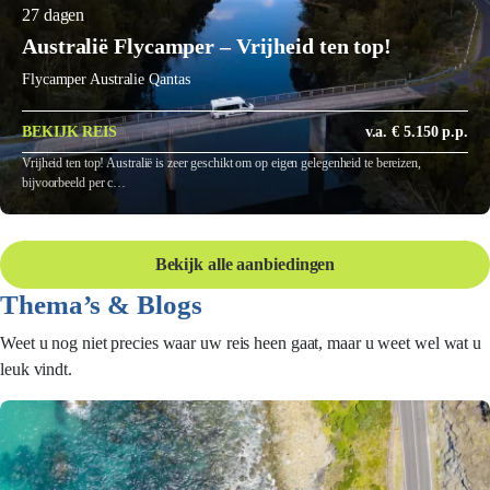
27 dagen
Australië Flycamper – Vrijheid ten top!
Flycamper Australie Qantas
BEKIJK REIS
v.a. € 5.150 p.p.
Vrijheid ten top! Australië is zeer geschikt om op eigen gelegenheid te bereizen,
bijvoorbeeld per c…
Bekijk alle aanbiedingen
Thema’s & Blogs
Weet u nog niet precies waar uw reis heen gaat, maar u weet wel wat u
leuk vindt.