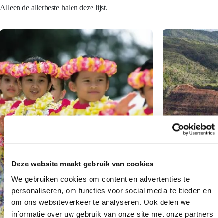
Alleen de allerbeste halen deze lijst.
17 dagen / 3 eilanden
17 dagen / 3 e
Makuku Reis
Hula Reis
Deze website maakt gebruik van cookies
Hawaii Makuku Reis (Oahu, Kauai, Maui)
Hawaii Hula Rei
We gebruiken cookies om content en advertenties te
personaliseren, om functies voor social media te bieden en
BEKIJK REIS
v.a. € 3.745 p.p.
BEKIJK REIS
om ons websiteverkeer te analyseren. Ook delen we
Hawaii Makuku reis (Oahu, Kauai en Maui) – deze reis
De ideale reis voor 
informatie over uw gebruik van onze site met onze partners