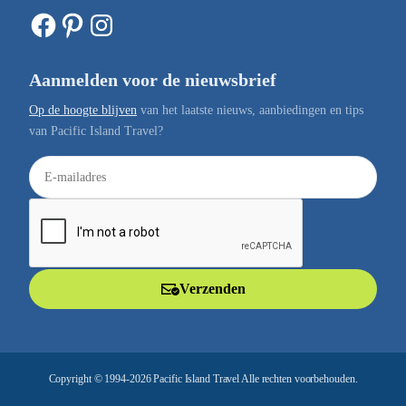
Facebook
Pinterest
Instagram
Aanmelden voor de nieuwsbrief
Op de hoogte blijven
van het laatste nieuws, aanbiedingen en tips
van Pacific Island Travel?
E
-
m
a
i
l
Verzenden
a
d
r
e
Copyright © 1994-2026 Pacific Island Travel Alle rechten voorbehouden.
s